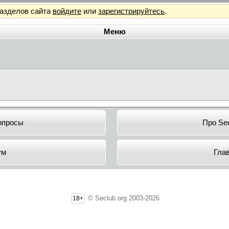
разделов сайта
войдите
или
зарегистрируйтесь
.
Меню
опросы
Про Sec
ум
Гла
© Seclub.org 2003-2026
18+