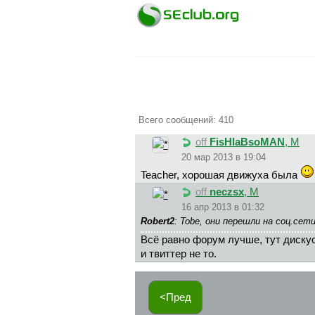
Всего сообщений: 410
off
FisHlaBsoMAN
, М
20 мар 2013 в 19:04
Teacher, хорошая движуха была
off
neczsx
, М
16 апр 2013 в 01:32
Robert2
: Tobe, они перешли на соц.се
Всё равно форум лучше, тут дискус
и твиттер не то.
<Пред