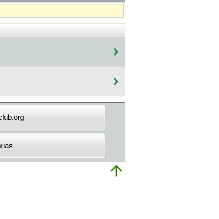
lub.org
вная