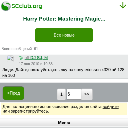
Harry Potter: Mastering Magic...
Все новые
Всего сообщений: 61
off
DJ SJ
, М
17 янв 2010 в 19:38
Люди. Дайте,пожалуйста,ссылку на sony ericsson к320 ай 128
на 160
<Пред
1
Для полноценного использования разделов сайта
войдите
или
зарегистрируйтесь
.
Меню