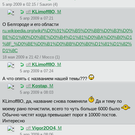
5 апр 2009 в 02:15 / Sauron (4)
off
KLimoff8O
, М
5 апр 2009 в 07:21
О Белгороде и его области
ru.wikipedia.org/wiki/%D0%91%D0%B5%D0%BB%D0%B3%D0%
BE%D1%80%D0%BE%D0%B4%D1%81%D0%BA%D0%B0%D1
%8F_%D0%BE%D0%B1%D0%BB%D0%B0%D1%81%D1%82%
D1%8C
18 мая 2009 в 21:42 / Mocco (1)
off
KLimoff8O
, М
5 апр 2009 в 07:24
А что опять с названием нашей темы???
off
Kostap
, М
5 апр 2009 в 08:03
KLimoff8O, да, название снова поменяли
Да и тему по
моему рано почистили, всего то чуть больше 6000 было
Обычно чистят когда превышает порог в 10000 постов.
Интересно
off
Vigor2OO4
, М
5 апр 2009 в 08:06