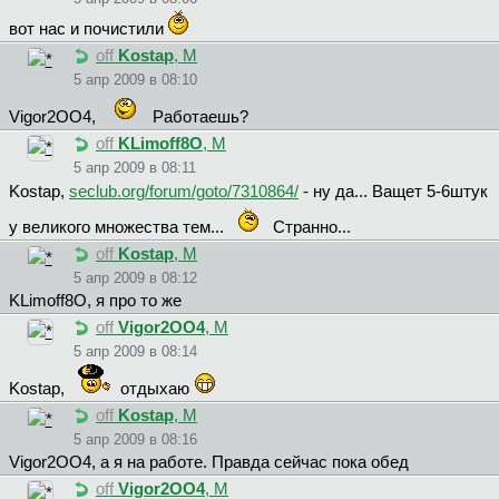
вот нас и почистили
off
Kostap
, М
5 апр 2009 в 08:10
Vigor2OO4,
Работаешь?
off
KLimoff8O
, М
5 апр 2009 в 08:11
Kostap,
seclub.org/forum/goto/7310864/
- ну да... Ващет 5-6штук
у великого множества тем...
Странно...
off
Kostap
, М
5 апр 2009 в 08:12
KLimoff8O, я про то же
off
Vigor2OO4
, М
5 апр 2009 в 08:14
Kostap,
отдыхаю
off
Kostap
, М
5 апр 2009 в 08:16
Vigor2OO4, а я на работе. Правда сейчас пока обед
off
Vigor2OO4
, М