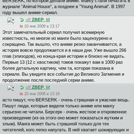
BERSERK, по которой делали аниме. Мангу стали печатать в
журнале "Animal House", а позднее в "Young Animal". В 1997
году вышел аниме-сериал.
off
ZBEP
, М
ts
10 янв 2008 в 13:17
Этот замечательный сериал получил всемирную
известность, но многое из манги было зацензурено и
сокращено. Так вышло, что аниме резко заканчивается, а
история вовсю продолжается и в наши дни. Уже вышло 266
глав (эпизодов), но конца-края истории и близко не видать.
Первые 13 (12 с хвостиком) томов покажут вам в 1000 раз
более детальную картину, чем та, которая показана в
сериале. Вы увидите все события до Великого Затмения и
продолжение после последней серии аниме.
off
ZBEP
, М
ts
10 янв 2008 в 13:18
асто пишут, что BERSERK - очень страшная и ужасная вещь.
Пишут люди, которые видели только аниме или мангу
серьезно не читали. Берсерк - очень жесткое и откровенное
произведение (из-за этого оно может показаться жутким и
злым). Манга может быть страшной только для тех
читателей, кого легко напугать. В ней хватает шокирующих и