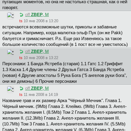
пугающих моментов, но она не настолько страшная, как о ней
говорят.
off
ZBEP
, М
ts
10 янв 2008 в 13:20
встречаются всевозможные шутки, приколы и забавные
ситуации. Например, когда малютка-эльф Пук (он же Pаkk)
балуется и гримасничает. P.s. Еще раз Извеняюсь за такое
большое количество сообщений (в 1 пост все не уместилось)
off
ZBEP
, М
ts
10 янв 2008 в 13:22
Персонажи: 1 Банда Ястреба (старая) 1.1 Гатс 1.2 Гриффит
1.3 Каска 1.4 Другие члены 2 Друзья Гатса 3 Банда Ястреба
(новая) 4 Другие апостолы 5 Рука Бога ("5 ангелов руки бога",
они же демоны) 6 Прочие персонажи
off
ZBEP
, М
ts
11 янв 2008 в 14:19
Название грав и их размер Арка "Чёрный Мечник". Глава 1.
Чёрный мечник. (9Mb) Глава 2. Клеймо. (9Mb) Глава 3. Ангел-
хранитель желания I. (8.5Mb) Том 2 Глава 1. Ангел-хранитель
желания II. (12.3Mb) Глава 2. Ангел-хранитель желания III.
(10.7Mb) Том 3 Глава 1. Ангел-хранитель желания IV. (5.5Mb)
Глава 2. Ангел-хранитель желания V. (6.3Mb) Глава 3. Ангел-