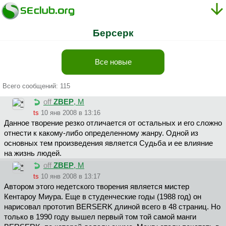
Берсерк
Все новые
Всего сообщений: 115
off
ZBEP
, М
ts
10 янв 2008 в 13:16
Данное творение резко отличается от остальных и его сложно
отнести к какому-либо определенному жанру. Одной из
основных тем произведения является Судьба и ее влияние
на жизнь людей.
off
ZBEP
, М
ts
10 янв 2008 в 13:17
Автором этого недетского творения является мистер
Кентароу Миура. Еще в студенческие годы (1988 год) он
нарисовал прототип BERSERK длиной всего в 48 страниц. Но
только в 1990 году вышел первый том той самой манги