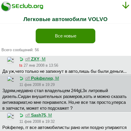
Легковые автомобили VOLVO
Все новые
Всего сообщений: 56
off
ZXY
, М
ts
27 янв 2008 в 13:56
Да уж,чего только не запихнут в авто,лишь бы были деньги...
off
Pokфeлep
, М
11 фев 2008 в 19:29
Здрям,недавно стал владельцем 244gl,3х литровый
дизель.Сидан внушительных размеров,хоть и можно сказать
антиквариат,но мне понравился. Но,не все так просто,уперса
в запчасти, может кто подскажет ?
off
Sash75
, М
11 фев 2008 в 19:32
Pokфeлep, гг все автомобилисты рано или поздно упираются