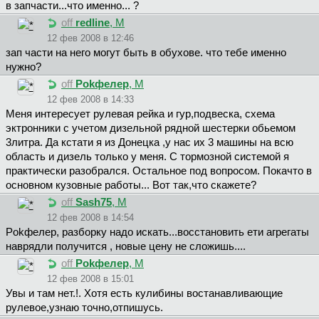
в запчасти...что именно... ?
off
redline
, М
12 фев 2008 в 12:46
зап части на него могут быть в обухове. что тебе именно
нужно?
off
Pokфeлep
, М
12 фев 2008 в 14:33
Меня интересует рулевая рейка и гур,подвеска, схема
эктронники с учетом дизельной рядной шестерки обьемом
3литра. Да кстати я из Донецка ,у нас их 3 машины на всю
область и дизель только у меня. С тормозной системой я
практически разобрался. Остальное под вопросом. Покачто в
основном кузовные работы... Вот так,что скажете?
off
Sash75
, М
12 фев 2008 в 14:54
Pokфeлep, разборку надо искать...восстановить ети агрегаты
наврядли получится , новые цену не сложишь....
off
Pokфeлep
, М
12 фев 2008 в 15:01
Увы и там нет.!. Хотя есть кулибины востанавливающие
рулевое,узнаю точно,отпишусь.