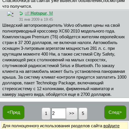
Спасибочки,в uа сайтах уже вывесил обьявления,посмотрим
что получится.
off
Hotspur
, М
31 янв 2009 в 19:45
Шведский автопроизводитель Volvo объявил цены на свой
полноприводный кроссовер XC60 2010 модельного года.
Комплектация Premium (T6) обойдется жителям европейских
стран в 37 200 долларов, не включая налоги. Автомобиль
оснащен 3-литровым агрегатом мощностью 281 л. с. при
крутящем моменте 400 Нм, а также системой City Safety,
снижающей риск столкновений на малых скоростях,
спутниковой радиосистемой Sirius и Bluetooth. По заказу
клиента на автомобиль может быть установлена панорамная
крыша. За систему климат-контроля придется заплатить 1000
долларов, пакет Technology Package, включающий
стереосистему с 12 колонками, фирменный навигатор и
камеру заднего вида, обойдется еще в 2700 долларов.
<Пред
След>
1
5
Для полноценного использования разделов сайта
войдите