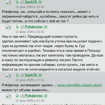
off
Sash75
, М
12 фев 2008 в 15:40
Pokфeлep, хм...попытайся по инету поискать...может с
заграничной найдется...кулибины...закусит рейка где нить и
будет потом...а что собсно с ней не так ?
off
Pokфeлep
, М
12 фев 2008 в 16:42
Увы и там нет.!. Предведущий хозяин глупость
зделал,экономист хре.нов.Була утечка масла,шланг подачи с
гура на рулевое,так етот чюдак ,через букву м. Гур
отключил,вот и угробил. Техника эта в свое время в Польшу
частенько маталась,так вот капиталку там проводили. Да еше
и книгу по эксплуатации и ремонту посеял.Такчто
информацию по крохам собираю, хотел купить ,так некто и
братся за это не хочет,видилете в каталоге модели этой нет.
off
Sash75
, М
12 фев 2008 в 17:31
Pokфeлep, антиквариат однако ...
www.volvo4life.ru/parts.dhtml
можно тут объяву вывесить...
off
Pokфeлep
, М
12 фев 2008 в 21:43