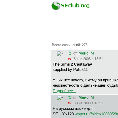
Всего сообщений: 278
off
Meйc
, М
ts
18 янв 2008 в 18:51
The Sims 2 Castaway
supplied by Polick11
У них нет ничего, к чему он привык
неизвестность о дальнейшей судьбе
Подробнее...
off
Meйc
, М
ts
18 янв 2008 в 18:51
На русском языке для :
SE 128x128
waper.ru/folder/180695/