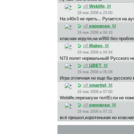
off
Weblife
, М
18 янв 2008 в 23:00
На s40v3 не преть... Ругается на а
off
кировски
, М
19 янв 2008 в 04:18
класная игруля,на w950 без пробле
off
Makec
, М
19 янв 2008 в 04:54
N73 полет нормальный! Русского не 
off
ЦBET
, М
19 янв 2008 в 05:08
Игра отличная но еще бы русского в
off
smarttel
, М
19 янв 2008 в 07:00
Weblife,перезагузи тел!Если не пом
off
кировски
, М
19 янв 2008 в 07:21
всё прошол,коротенькая но класная