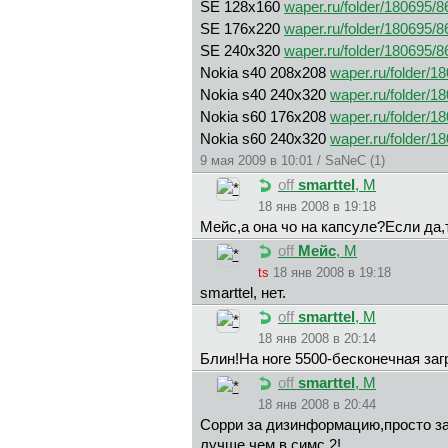
SE 128x160
waper.ru/folder/180695/
SE 176x220
waper.ru/folder/180695/
SE 240x320
waper.ru/folder/180695/
Nokia s40 208x208
waper.ru/folder/1
Nokia s40 240x320
waper.ru/folder/1
Nokia s60 176x208
waper.ru/folder/1
Nokia s60 240x320
waper.ru/folder/1
9 мая 2009 в 10:01 / SaNeC (1)
off
smarttel
, М
18 янв 2008 в 19:18
Meйc,а она чо на капсуле?Если да,т
off
Meйc
, М
ts
18 янв 2008 в 19:18
smarttel, нет.
off
smarttel
, М
18 янв 2008 в 20:14
Блин!На ноге 5500-бесконечная загр
off
smarttel
, М
18 янв 2008 в 20:44
Сорри за дизинформацию,просто зап
лучше чем в симс 2!