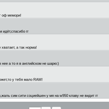
ут оф мемори!
м идёт,спасибо гг
хватает, а так норма!
 нее а то я в английском не шарю:)
ожет,то у тебя мало RАМ!
,жаль сим сити социейшен у мя на w950 клаву не видит гг