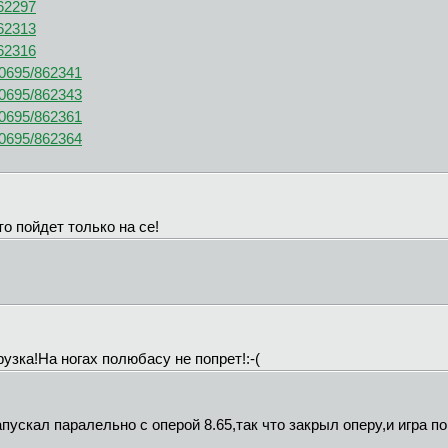
862297
862313
862316
80695/862341
80695/862343
80695/862361
80695/862364
о пойдет только на се!
узка!На ногах полюбасу не попрет!:-(
ускал паралельно с оперой 8.65,так что закрыл оперу,и игра поп