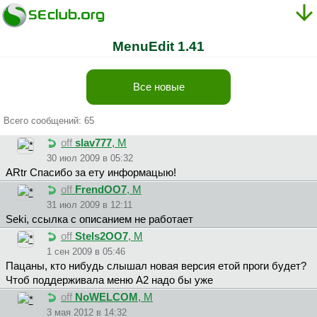
MenuEdit 1.41
Все новые
Всего сообщений: 65
off
slav777
, М
30 июл 2009 в 05:32
ARtr Спасибо за ету информацыю!
off
FrendOO7
, М
31 июл 2009 в 12:11
Seki, ссылка с описанием не работает
off
Stels2OO7
, М
1 сен 2009 в 05:46
Пацаны, кто нибудь слышал новая версия етой проги будет?
Чтоб поддерживала меню А2 надо бы уже
off
NoWELCOM
, М
3 мая 2012 в 14:32