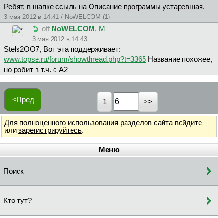
Ребят, в шапке ссыль на Описание программы устаревшая.
3 мая 2012 в 14:41 / NoWELCOM (1)
off
NoWELCOM
, М
3 мая 2012 в 14:43
Stels2OO7, Вот эта поддерживает:
www.topse.ru/forum/showthread.php?t=3365
Название похожее,
но робит в т.ч. с А2
<Пред
1
Для полноценного использования разделов сайта
войдите
или
зарегистрируйтесь
.
Меню
Поиск
Кто тут?