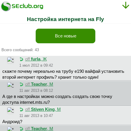
Настройка интернета на Fly
Все новые
Всего сообщений: 43
off
furla
, Ж
1 июл 2012 в 09:42
скажте почему нереально на трубу е190 вайфай установить
второй интернет профиль? хранит только один!
off
Teacher
, М
11 авг 2013 в 08:12
А где в настройках можно создать создать свою точку
доступа internet.mts.ru?
off
Stiven King
, М
11 авг 2013 в 10:47
Андроид?
off
Teacher
, М