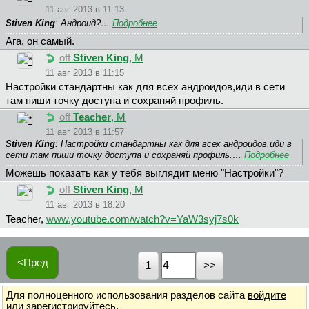
11 авг 2013 в 11:13
Stiven King
: Андроид?…
Подробнее
Ага, он самый.
off
Stiven King
, М
11 авг 2013 в 11:15
Настройки стандартны как для всех андроидов,иди в сети
там пиши точку доступа и сохраняй профиль.
off
Teacher
, М
11 авг 2013 в 11:57
Stiven King
: Настройки стандартны как для всех андроидов,иди в
сети там пиши точку доступа и сохраняй профиль.…
Подробнее
Можешь показать как у тебя выглядит меню "Настройки"?
off
Stiven King
, М
11 авг 2013 в 18:20
Teacher,
www.youtube.com/watch?v=YaW3syj7s0k
<Пред
1
Для полноценного использования разделов сайта
войдите
или
зарегистрируйтесь
.