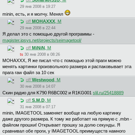
off
SonarikK51O
, М
29 янв 2008 в 19:27
minin, есть, и я молчу. Менял
off
MOHAXXX
, М
29 янв 2008 в 22:44
Я делал это с помощью другой программы -
magister.ipsys.net/projects/seimagetool/
off
MiNiN
, М
ts
30 янв 2008 в 08:26
MOHAXXX, Я же писал что с помощью этой праги можно
менять картинки произвольного размера и распаковывает эта
прага raw файл за 10 сек
off
Westwood
, М
30 янв 2008 в 14:07
Cкин радио для K790 R6BC002 и R1KG001
slil.ru/25418889
off
S.M.D
, М
31 янв 2008 в 07:17
minin, IMAGETOOL заменяет вообще на любую картинку
даже другого размера. К тому же работает на прямую с .mbn -
файлом прошки! Открывает прошку за долю секунды. Я
сравнивал обе проги, у IMAGETOOL преимуществ намного