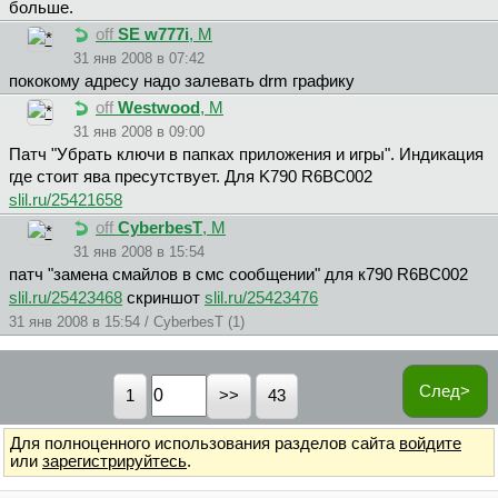
больше.
off
SE w777i
, М
31 янв 2008 в 07:42
пококому адресу надо залевать drm графику
off
Westwood
, М
31 янв 2008 в 09:00
Патч "Убрать ключи в папках приложения и игры". Индикация
где стоит ява пресутствует. Для K790 R6BC002
slil.ru/25421658
off
CyberbesT
, М
31 янв 2008 в 15:54
патч "замена смайлов в смс сообщении" для к790 R6BC002
slil.ru/25423468
скриншот
slil.ru/25423476
31 янв 2008 в 15:54 / CyberbesT (1)
След>
1
43
Для полноценного использования разделов сайта
войдите
или
зарегистрируйтесь
.