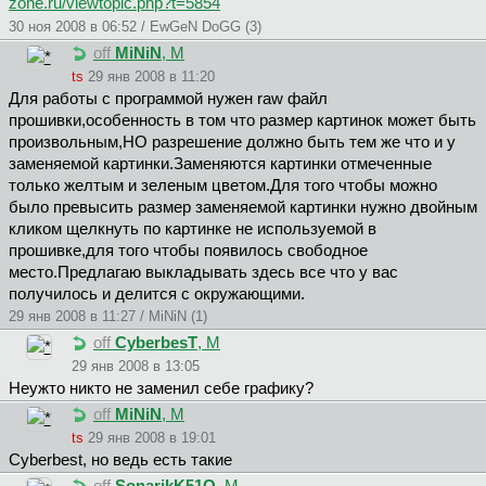
zone.ru/viewtopic.php?t=5854
30 ноя 2008 в 06:52 / EwGeN DoGG (3)
off
MiNiN
, М
ts
29 янв 2008 в 11:20
Для работы с программой нужен raw файл
прошивки,особенность в том что размер картинок может быть
произвольным,НО разрешение должно быть тем же что и у
заменяемой картинки.Заменяются картинки отмеченные
только желтым и зеленым цветом.Для того чтобы можно
было превысить размер заменяемой картинки нужно двойным
кликом щелкнуть по картинке не используемой в
прошивке,для того чтобы появилось свободное
место.Предлагаю выкладывать здесь все что у вас
получилось и делится с окружающими.
29 янв 2008 в 11:27 / MiNiN (1)
off
CyberbesT
, М
29 янв 2008 в 13:05
Неужто никто не заменил себе графику?
off
MiNiN
, М
ts
29 янв 2008 в 19:01
Cyberbest, но ведь есть такие