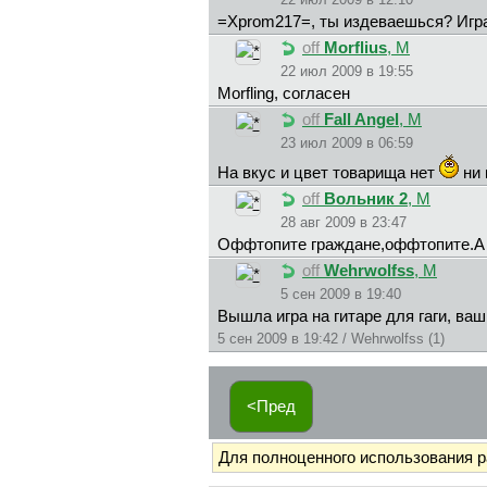
=Xprom217=, ты издеваешься? Игра
off
Morflius
, М
22 июл 2009 в 19:55
Morfling, согласен
off
Fall Angel
, М
23 июл 2009 в 06:59
На вкус и цвет товарища нет
ни 
off
Вольник 2
, М
28 авг 2009 в 23:47
Оффтопите граждане,оффтопите.А о
off
Wehrwolfss
, М
5 сен 2009 в 19:40
Вышла игра на гитаре для гаги, ва
5 сен 2009 в 19:42 / Wehrwolfss (1)
<Пред
Для полноценного использования 