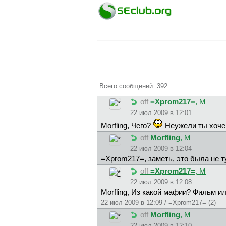
Всего сообщений: 392
off
=Xprom217=
, М
22 июл 2009 в 12:01
Morfling, Чего?
Неужели ты хочеш
off
Morfling
, М
22 июл 2009 в 12:04
=Xprom217=, заметь, это была не т
off
=Xprom217=
, М
22 июл 2009 в 12:08
Morfling, Из какой мафии? Фильм ил
22 июл 2009 в 12:09 / =Xprom217= (2)
off
Morfling
, М
22 июл 2009 в 12:10