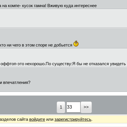
 на компе- кусок гамна! Вживую куда интереснее
кто ни чего в этом споре не добьется
ффтоп-это нехорошо.По существу:Я бы не отказался увидеть н
ши впечатления?
1
разделов сайта
войдите
или
зарегистрируйтесь
.