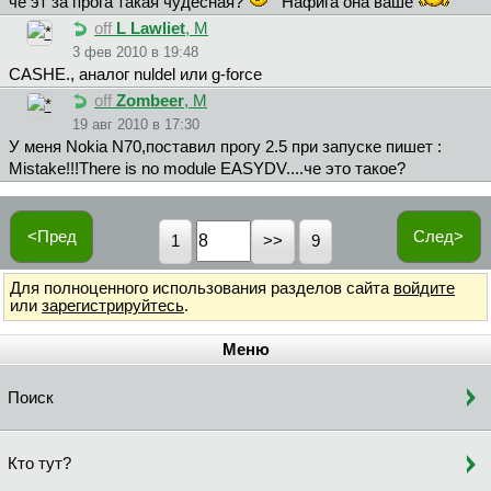
че эт за прога такая чудесная?
Нафига она ваше
off
L Lawliet
, М
3 фев 2010 в 19:48
CASHE., аналог nuldel или g-force
off
Zombeer
, М
19 авг 2010 в 17:30
У меня Nokia N70,поставил прогу 2.5 при запуске пишет :
Mistake!!!There is no module EASYDV....че это такое?
<Пред
След>
1
9
Для полноценного использования разделов сайта
войдите
или
зарегистрируйтесь
.
Меню
Поиск
Кто тут?