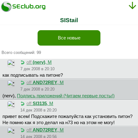
SIStail
Все новые
Всего сообщений: 99
off
(nerv)
, М
7 дек 2008 в 20:10
как подписывать на питоне?
off
AND72REY
, М
7 дек 2008 в 20:20
(nerv),
Подпись приложений (Читаем первые посты!)
off
Sl3135
, М
14 дек 2008 в 20:20
привет всем! Подскажите пожалуйста как установить питон?
Не помню как я это делал на н73 но на этом не могу!
off
AND72REY
, М
14 дек 2008 в 20:56