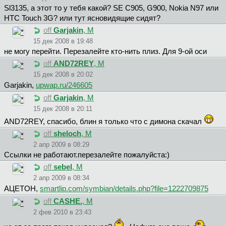
Sl3135, а этот то у тебя какой? SE C905, G900, Nokia N97 или
HTC Touch 3G? или тут ясновидящие сидят?
off
Garjakin
, М
15 дек 2008 в 19:48
не могу перейти. Перезалейте кто-нить плиз. Для 9-ой оси
off
AND72REY
, М
15 дек 2008 в 20:02
Garjakin,
upwap.ru/246605
off
Garjakin
, М
15 дек 2008 в 20:11
AND72REY, спасибо, блин я только что с димона скачал
off
sheloch
, М
2 апр 2009 в 08:29
Ссылки не работают.перезалейте пожалуйста:)
off
sebel
, М
2 апр 2009 в 08:34
AЦETOH,
smartlip.com/symbian/details.php?file=1222709875
off
CASHE.
, М
2 фев 2010 в 23:43