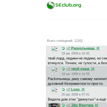
Всего сообщений: 12162
off
Раскольница
, Ж
19 авг 2009 в 16:45
твoй лopд, педики-не педики, но се
втянулся. Точнее, не тупости, а б
off
твoй лopд
, М
19 авг 2009 в 16:59
Packoльницa, рану самому зализать
духовной безграмотности просто.
off
Lusu
, Ж
20 авг 2009 в 07:01
Видела дом этих "двинутых"-а ещё 
off
Эйс Вентура
, М