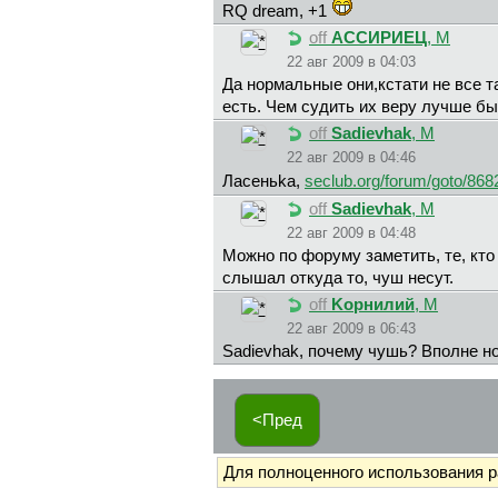
RQ dream, +1
off
ACCИPИEЦ
, М
22 авг 2009 в 04:03
Да нормальные они,кстати не все т
есть. Чем судить их веру лучше бы
off
Sadievhak
, М
22 авг 2009 в 04:46
Лaceньka,
seclub.org/forum/goto/868
off
Sadievhak
, М
22 авг 2009 в 04:48
Можно по форуму заметить, те, кт
слышал откуда то, чуш несут.
off
Kopнилий
, М
22 авг 2009 в 06:43
Sadievhak, почему чушь? Вполне н
<Пред
Для полноценного использования 