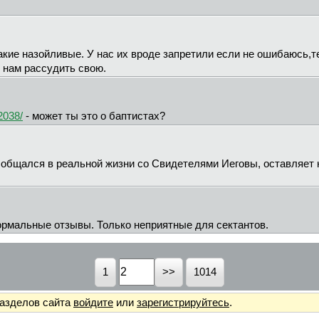
акие назойливые. У нас их вроде запретили если не ошибаюсь,т
 нам рассудить свою.
2038/
- может ты это о баптистах?
о общался в реальной жизни со Свидетелями Иеговы, оставляет 
ормальные отзывы. Только неприятные для сектантов.
1
1014
разделов сайта
войдите
или
зарегистрируйтесь
.