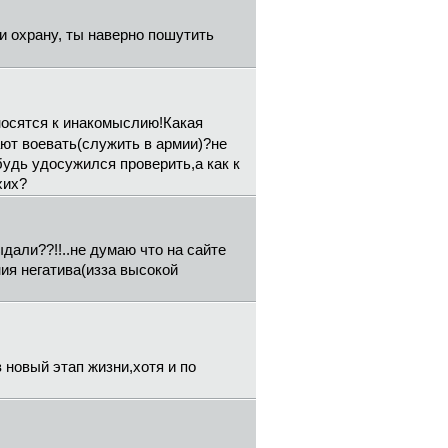
и охрану, ты наверно пошутить
тносятся к инакомыслию!Какая
ют воевать(служить в армии)?не
будь удосужился проверить,а как к
хих?
дали??!!..не думаю что на сайте
ния негатива(изза высокой
новый этап жизни,хотя и по