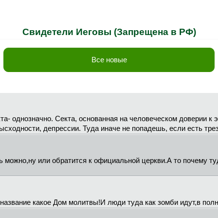
Свидетели Иеговы (Запрещена в РФ)
Все новые
кта- однозначно. Секта, основанная на человеческом доверии к эт
езысходности, депрессии. Туда иначе не попадешь, если есть тр
 можно,ну или обратится к официальной церкви.А то почему ту
название какое Дом молитвы!И люди туда как зомби идут,в полн