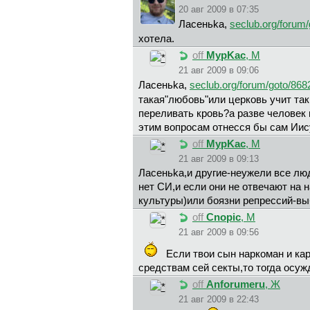
20 авг 2009 в 07:35
Лaceньka,
seclub.org/forum
хотела.
off
MypKac
, М
21 авг 2009 в 09:06
Лaceньka,
seclub.org/forum/goto/868
такая"любовь"или церковь учит та
переливать кровь?а разве человек 
этим вопросам отнесся бы сам Иис
off
MypKac
, М
21 авг 2009 в 09:13
Лaceньka,и другие-неужели все люд
нет СИ,и если они не отвечают на 
культуры)или боязни репрессий-вы
off
Cnopic
, М
21 авг 2009 в 09:56
Если твои сын наркоман и ка
средствам сей секты,то тогда осужд
off
Anforumeru
, Ж
21 авг 2009 в 22:43