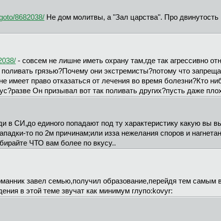
/goto/8682038/
Не дом молитвы, а "Зал царства". Про двинутость 
2038/
- совсем не лишне иметь охрану там,где так агрессивно о
к поливать грязью?Почему они экстремисты?потому что запреща
не имеет право отказаться от лечения во время болезни?Кто ни
ус?разве Он призывал вот так поливать других?пусть даже пло
и в СИ,до единого попадают под ту характеристику какую вы вы
нападки-то по 2м причинам;или изза нежелания споров и нагнета
бирайте ЧТО вам более по вкусу..
рманник завел семью,получил образование,перейдя тем самым в 
ения в этой теме звучат как минимум глупо:kovyr: