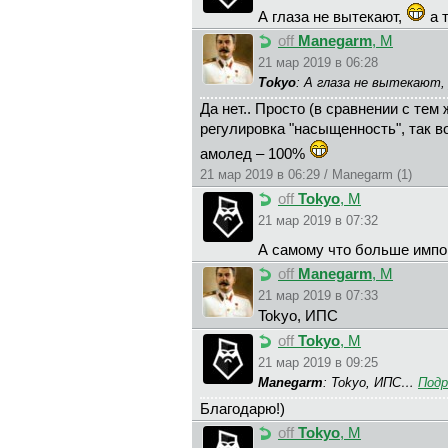
А глаза не вытекают,
а 
off
Manegarm
, М
21 мар 2019 в 06:28
Tokyo
: А глаза не вытекают
Да нет.. Просто (в сравнении с тем
регулировка "насыщенность", так в
амолед – 100%
21 мар 2019 в 06:29 / Manegarm (1)
off
Tokyo
, М
21 мар 2019 в 07:32
А самому что больше импо
off
Manegarm
, М
21 мар 2019 в 07:33
Tokyo, ИПС
off
Tokyo
, М
21 мар 2019 в 09:25
Manegarm
: Tokyo, ИПС…
Подр
Благодарю!)
off
Tokyo
, М