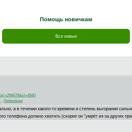
Помощь новичкам
Все новые
opic=299578&st=4560
п…
Подробнее
ально, а в течении какого-то времени и степень выгорания силь
ого телефона должно хватить (скорее он "умрёт из-за других пр