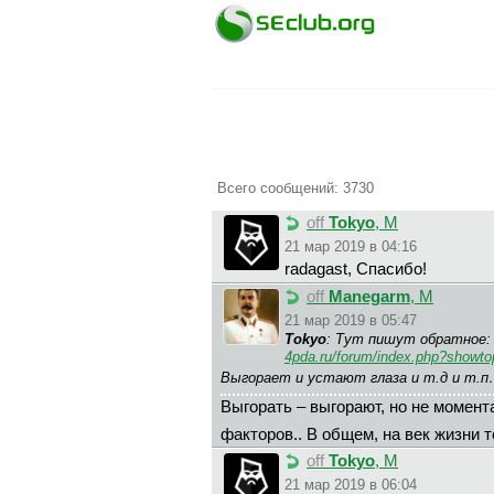
Всего сообщений: 3730
off
Tokyo
, М
21 мар 2019 в 04:16
radagast, Спасибо!
off
Manegarm
, М
21 мар 2019 в 05:47
Tokyo
: Тут пишут обратное:
4pda.ru/forum/index.php?showt
Выгорает и устают глаза и т.д и т.
Выгорать – выгорают, но не момент
факторов.. В общем, на век жизни т
off
Tokyo
, М
21 мар 2019 в 06:04