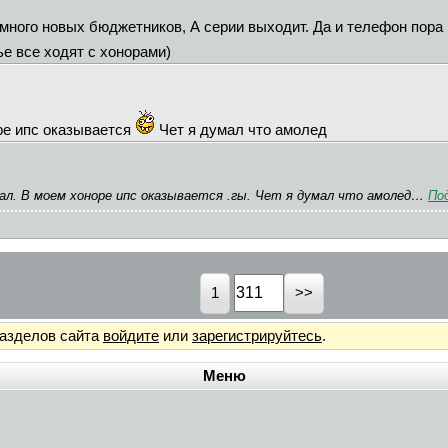
много новых бюджетников, А серии выходит. Да и телефон пора 
ье все ходят с хонорами)
ре ипс оказывается
Чет я думал что амолед
рал. В моем хоноре ипс оказывается .гы. Чет я думал что амолед…
По
1
разделов сайта
войдите
или
зарегистрируйтесь
.
Меню