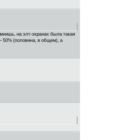
помнишь, на элт-экранах была такая
– 50% (половина, в общем), а