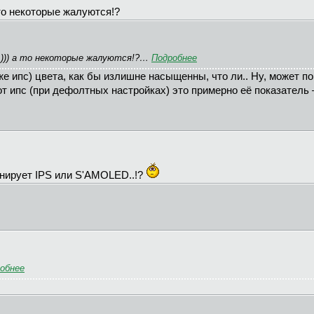
то некоторые жалуются!?
, ))) а то некоторые жалуются!?…
Подробнее
 же ипс) цвета, как бы излишне насыщенны, что ли.. Ну, может 
от ипс (при дефолтных настройках) это примерно её показатель 
нирует IPS или S'AMOLED..!?
обнее