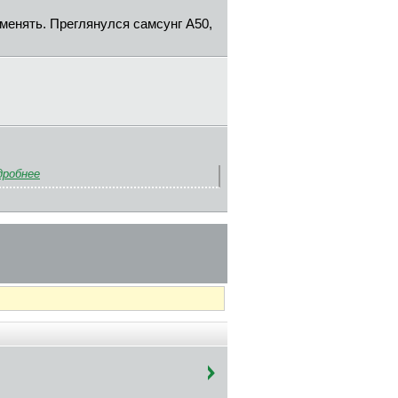
менять. Преглянулся самсунг А50,
дробнее