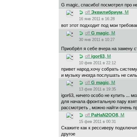
G magic, спасибо! посмотрел про не
off
Эквилибриум
, М
16 янв 2011 в 16:28
вот этот подходит под мои требов
off
G magic
, М
30 янв 2011 в 10:27
Приобрёл я себе вчера на замену с
off
igor63
, М
10 фев 2011 в 22:12
привет народ.хочу собрать систему
и музыку иногда послушать не силь
off
G magic
, М
13 фев 2011 в 19:35
igor63, ничего особо не купить ... 
для начала фронтальную пару взять
рассмотреть , можно найти очень 
off
PaHaN2OO8
, М
15 фев 2011 в 00:31
Скажите как к рессиверу подключит
другое