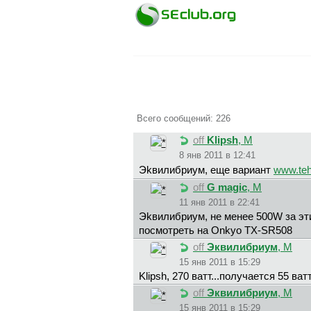
Всего сообщений: 226
off
Klipsh
, М
8 янв 2011 в 12:41
Эkвилибpиyм, еще вариант
www.tehn
off
G magic
, М
11 янв 2011 в 22:41
Эkвилибpиyм, не менее 500W за эти
посмотреть на Onkyo TX-SR508
off
Эквилибриум
, М
15 янв 2011 в 15:29
Klipsh, 270 ватт...получается 55 ват
off
Эквилибриум
, М
15 янв 2011 в 15:29