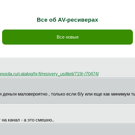
Все об AV-ресиверах
Все новые
osila.ru/catalog/hi-fi/resivery_usiliteli/719/-/70474/
 деньги маловероятно , только если б/у или еще как минимум ты
т на канал - а это смешно..