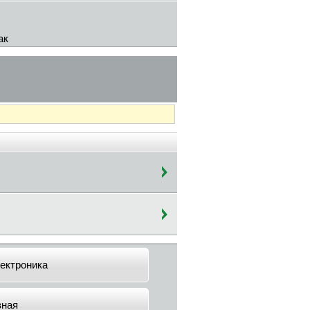
ак
ектроника
вная