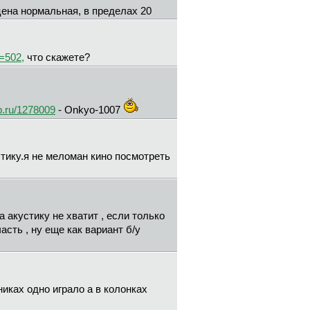
 цена нормальная, в пределах 20
=502,
что скажете?
.ru/1278009
- Onkyo-1007
стику.я не меломан кино посмотреть
а акустику не хватит , если только
сть , ну еще как вариант б/у
иках одно играло а в колонках