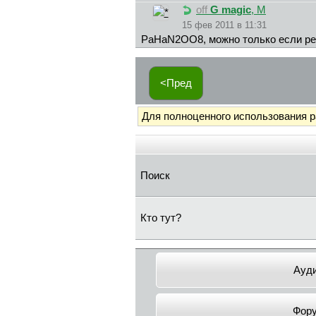
off
G magic
, М
15 фев 2011 в 11:31
PaHaN2OO8, можно только если рес
<Пред
Для полноценного использования 
Поиск
Кто тут?
Ауд
Фор