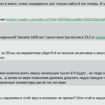
го в инете, очень понравился..вот только найти б его теперь. И
ания
market.yandex.ru/model.xml?hid=90554&modelid=6354126&clid
таренькой Yamaha-1600 вот такого монстра весом в 23,5 кг
upwap
 за 20тыс.на медиаплеер уйдет5-6 остальное на ресивер и акку
но.
можно конечно взять ямаху начальную тысяч 8-9 будет , но тогда н
 , а затем по мере появления денежек докупить недостающую ча
приличные экземпляры ресов тех же ямах
ь наушники и чтоб звук в колонках не пропал? Или чтоб в наушн