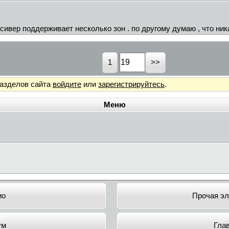
ивер поддерживает несколько зон . по другому думаю , что ник
1
разделов сайта
войдите
или
зарегистрируйтесь
.
Меню
ио
Прочая эл
ум
Гла