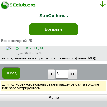
SubCulture...
Все новые
Всего сообщений: 25
off
MisELF
, М
3 дек 2008 в 05:33
выкладывайте, пожалуйста, приложения по файлу JAD))
<Пред
1
Для полноценного использования разделов сайта
войдите
или
зарегистрируйтесь
.
Меню