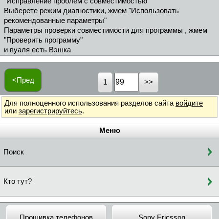
"Исправление проблем с совместимостью"
Выберете режим диагностики, жмем "Использовать
рекомендованные параметры"
Параметры проверки совместимости для программы , жмем
"Проверить программу"
и вуаля есть Вэшка
<Пред
1
Для полноценного использования разделов сайта
войдите
или
зарегистрируйтесь
.
Меню
Поиск
Кто тут?
Прошивка телефонов
Sony Ericsson