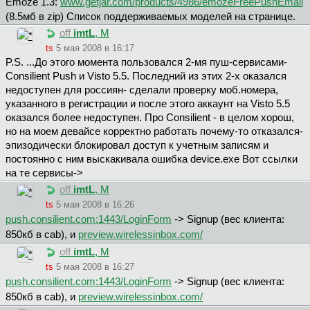
Emoze 1.3:
www.getjar.com/products/4986/emozeFreePushEmail
(8.5мб в zip) Список поддерживаемых моделей на странице.
off
imtL
, М
ts
5 мая 2008 в 16:17
P.S. ...До этого момента пользовался 2-мя пуш-сервисами-
Consilient Push и Visto 5.5. Последний из этих 2-х оказался
недоступен для россиян- сделали проверку моб.номера,
указанного в регистрации и после этого аккаунт на Visto 5.5
оказался более недоступен. Про Consilient - в целом хорош,
но на моем девайсе корректно работать почему-то отказался-
эпизодически блокировал доступ к учетным записям и
постоянно с ним выскакивала ошибка device.exe Вот ссылки
на те сервисы->
off
imtL
, М
ts
5 мая 2008 в 16:26
push.consilient.com:1443/LoginForm
-> Signup (вес клиента:
850кб в cab), и
preview.wirelessinbox.com/
off
imtL
, М
ts
5 мая 2008 в 16:27
push.consilient.com:1443/LoginForm
-> Signup (вес клиента:
850кб в cab), и
preview.wirelessinbox.com/