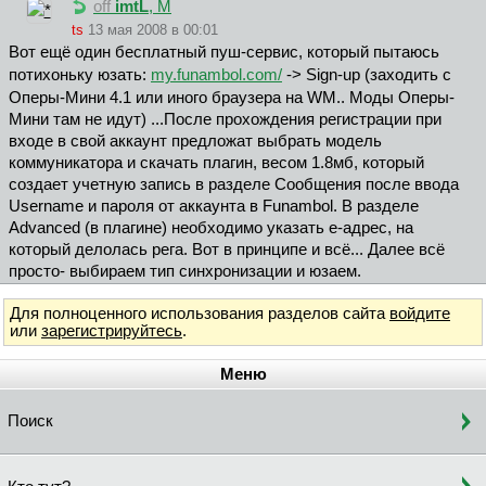
off
imtL
, М
ts
13 мая 2008 в 00:01
Вот ещё один бесплатный пуш-сервис, который пытаюсь
потихоньку юзать:
my.funambol.com/
-> Sign-up (заходить с
Оперы-Мини 4.1 или иного браузера на WM.. Моды Оперы-
Мини там не идут) ...После прохождения регистрации при
входе в свой аккаунт предложат выбрать модель
коммуникатора и скачать плагин, весом 1.8мб, который
создает учетную запись в разделе Сообщения после ввода
Username и пароля от аккаунта в Funambol. В разделе
Advanced (в плагине) необходимо указать е-адрес, на
который делолась рега. Вот в принципе и всё... Далее всё
просто- выбираем тип синхронизации и юзаем.
Для полноценного использования разделов сайта
войдите
или
зарегистрируйтесь
.
Меню
Поиск