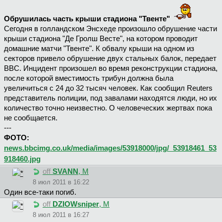
Обрушилась часть крыши стадиона "Твенте"
Сегодня в голландском Энсхеде произошло обрушение части
крыши стадиона "Де Гролш Весте", на котором проводит
домашние матчи "Твенте". К обвалу крыши на одном из
секторов привело обрушение двух стальных балок, передает
BBC. Инцидент произошел во время реконструкции стадиона,
после которой вместимость трибун должна была
увеличиться с 24 до 32 тысяч человек. Как сообщил Reuters
представитель полиции, под завалами находятся люди, но их
количество точно неизвестно. О человеческих жертвах пока
не сообщается.
---
ФОТО:
news.bbcimg.co.uk/media/images/53918000/jpg/_53918461_53
918460.jpg
off
SVANN
, М
8 июл 2011 в 16:22
Один все-таки погиб.
off
DZIOWsniper
, М
8 июл 2011 в 16:27