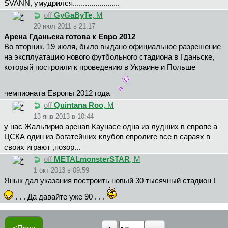
SVANN, умудрился.......................
off
GyGaByTe
, М
20 июл 2011 в 21:17
Арена Гданьска готова к Евро 2012
Во вторник, 19 июля, было выдано официальное разрешение
на эксплуатацию нового футбольного стадиона в Гданьске,
который построили к проведению в Украине и Польше
чемпионата Европы 2012 года
off
Quintana Roo
, М
13 янв 2013 в 10:44
у нас Жальгирио аренав Каунасе одна из лудших в европе а
ЦСКА один из богатейших клубов евролиге все в сараях в
своих играют ,позор...
off
METALmonsterSTAR
, М
1 окт 2013 в 09:59
Янык дал указания построить новый 30 тысячный стадион !
. . . Да давайте уже 90 . . .