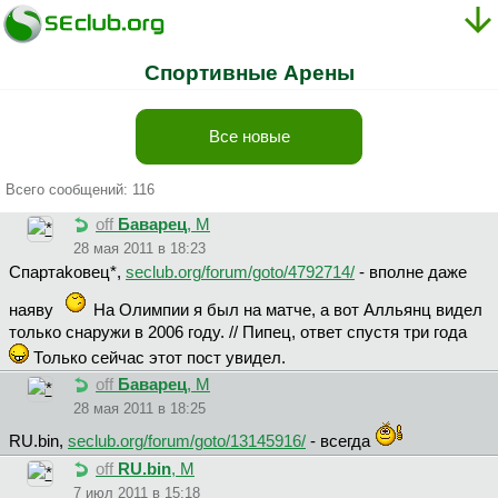
Спортивные Арены
Все новые
Всего сообщений: 116
off
Бaвapeц
, М
28 мая 2011 в 18:23
Cпapтakoвeц*,
seclub.org/forum/goto/4792714/
- вполне даже
наяву
На Олимпии я был на матче, а вот Алльянц видел
только снаружи в 2006 году. // Пипец, ответ спустя три года
Только сейчас этот пост увидел.
off
Бaвapeц
, М
28 мая 2011 в 18:25
RU.bin,
seclub.org/forum/goto/13145916/
- всегда
off
RU.bin
, М
7 июл 2011 в 15:18