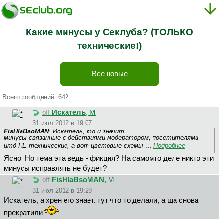
Какие минусы у Секлуба? (ТОЛЬКО
технические!)
Все новые
Всего сообщений: 642
off
Искатель
, М
31 июл 2012 в 19:07
FisHlaBsoMAN
: Искатель, то и значит.
минусы связанные с действиями модератором, посетителями
итд НЕ технические, а вот цветовые схемы …
Подробнее
Ясно. Но тема эта ведь - фикция? На самомто деле никто эти
минусы исправлять не будет?
off
FisHlaBsoMAN
, М
31 июл 2012 в 19:29
Искатель, а хрен его знает. тут что то делали, а ща снова
прекратили