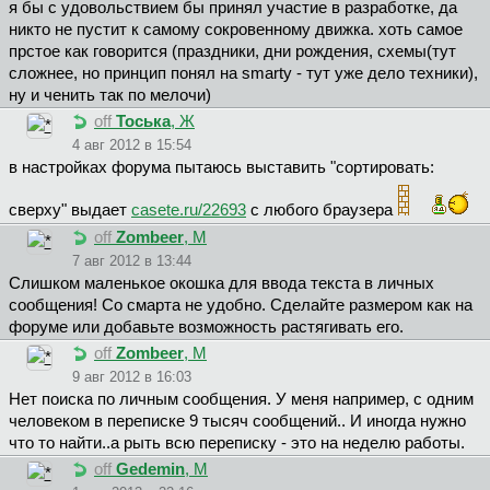
я бы с удовольствием бы принял участие в разработке, да
никто не пустит к самому сокровенному движка. хоть самое
прстое как говорится (праздники, дни рождения, схемы(тут
сложнее, но принцип понял на smarty - тут уже дело техники),
ну и ченить так по мелочи)
off
Тоська
, Ж
4 авг 2012 в 15:54
в настройках форума пытаюсь выставить "сортировать:
сверху" выдает
casete.ru/22693
c любого браузера
off
Zombeer
, М
7 авг 2012 в 13:44
Слишком маленькое окошка для ввода текста в личных
сообщения! Со смарта не удобно. Сделайте размером как на
форуме или добавьте возможность растягивать его.
off
Zombeer
, М
9 авг 2012 в 16:03
Нет поиска по личным сообщения. У меня например, с одним
человеком в переписке 9 тысяч сообщений.. И иногда нужно
что то найти..а рыть всю переписку - это на неделю работы.
off
Gedemin
, М