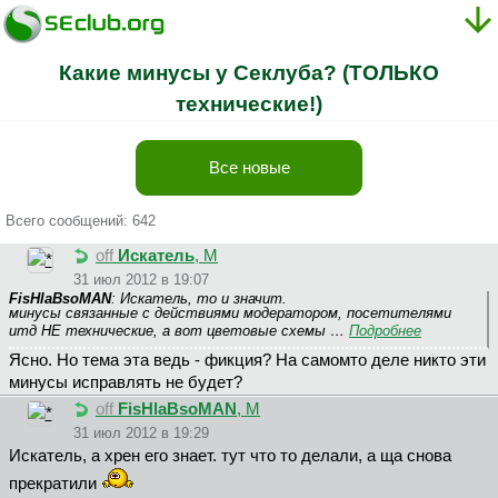
Какие минусы у Секлуба? (ТОЛЬКО
технические!)
Все новые
Всего сообщений: 642
off
Искатель
, М
31 июл 2012 в 19:07
FisHlaBsoMAN
: Искатель, то и значит.
минусы связанные с действиями модератором, посетителями
итд НЕ технические, а вот цветовые схемы …
Подробнее
Ясно. Но тема эта ведь - фикция? На самомто деле никто эти
минусы исправлять не будет?
off
FisHlaBsoMAN
, М
31 июл 2012 в 19:29
Искатель, а хрен его знает. тут что то делали, а ща снова
прекратили