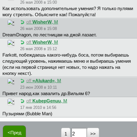
26 мая 2008 в 15:00
Как использовать дополнительные умения? Я только пулями
могу стрелять. Обьясните как! Пожалуйста!
off
WisherW
, М
26 мая 2008 в 15:08
DreamDragon, по лестницам на джой лазает.
off
WisherW
, М
26 мая 2008 в 15:12
Farkott, побеждаешь какого-нибудь боса, потом выбираешь
следующий уровень, нажимаешь меню и выбираешь умения
(если на первой странице нет новых, то надо нажать на
кнопку некст).
off
=Alukard=
, М
23 июн 2008 в 10:11
Привет народ.как завалить др.Вильям 6?
off
KubepGenuu
, М
17 янв 2010 в 14:56
Пузырями (Bubble Man)
<Пред
1