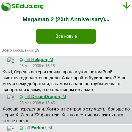
Megaman 2 (20th Anniversary)...
Все новые
Всего сообщений: 19
off
Hekpoн
, М
23 мая 2008 в 13:18
Kvizl, берешь ветер и гонишь врага в угол, потом 3ной
выстрел сделает свое дело. А как пройти бурильшика? Я не
могу и нему добраться, в самом начале не трубы мешают
пробраться к нему, а по лестницам не лазает
off
DreamDragon
, М
26 мая 2008 в 13:45
Хорошо переделали. Хотя я и не играл в эту часть, больше по
серии X, Zero и ZX фанатею. Как по лестницам лазить пока
что не понял
off
Farkott
, М