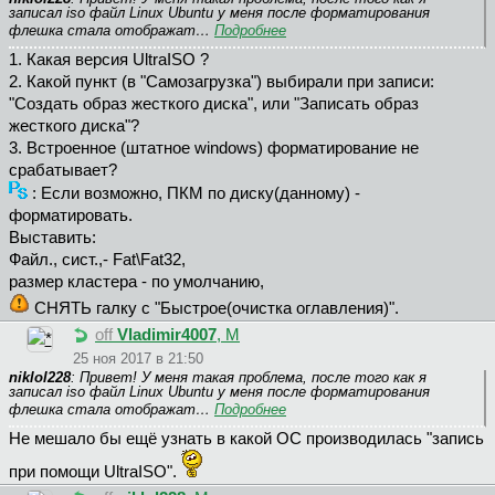
записал iso файл Linux Ubuntu у меня после форматирования
флешка стала отображат…
Подробнее
1. Какая версия UltraISO ?
2. Какой пункт (в "Самозагрузка") выбирали при записи:
"Создать образ жесткого диска", или "Записать образ
жесткого диска"?
3. Встроенное (штатное windows) форматирование не
срабатывает?
: Если возможно, ПКМ по диску(данному) -
форматировать.
Выставить:
Файл., сист.,- Fat\Fat32,
размер кластера - по умолчанию,
СНЯТЬ галку с "Быстрое(очистка оглавления)".
off
Vladimir4007
, М
25 ноя 2017 в 21:50
niklol228
: Привет! У меня такая проблема, после того как я
записал iso файл Linux Ubuntu у меня после форматирования
флешка стала отображат…
Подробнее
Не мешало бы ещё узнать в какой ОС производилась "запись
при помощи UltraISO".