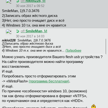
off
niklol228
, М
30 ноя 2017 в 09:52
SmileMan, 1)9.7.0.3476
2)Записать образ жёсткого диска
3)Нет, оно просто очищает диск и всё
4) Windows 10 т.к. она мне оч нравится
off
SmileMan
, М
30 ноя 2017 в 14:03
niklol228
: SmileMan, 1)9.7.0.3476
2)Записать образ жёсткого диска
3)Нет, оно просто очищает диск и всё
4) Windows 10 т.к. она мне оч нравится…
Подробнее
Можно узнать производителя Вашего flesh usb устройства ?
На сайте производителя можно найти программу
восстановления.
И ещё.
Попробовать просто отформатировать этим
-> «WintoFlash»
(программа бесплатная)
.
И ещё.
По причине «особенности» windows 10, (возможно)
так как флеш отформатирована в формат «NTFS»,
по «умолчанию» она и определяется как «HDD».