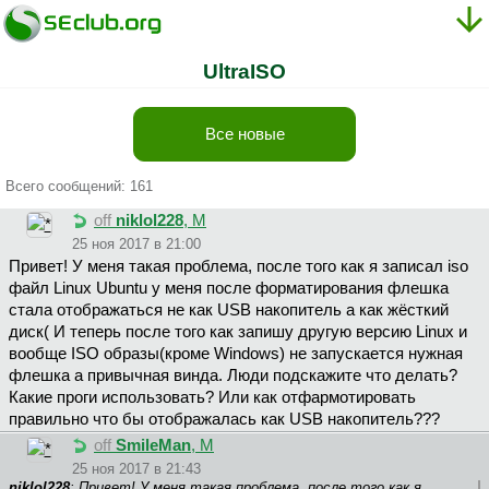
UltraISO
Все новые
Всего сообщений: 161
off
niklol228
, М
25 ноя 2017 в 21:00
Привет! У меня такая проблема, после того как я записал iso
файл Linux Ubuntu у меня после форматирования флешка
стала отображаться не как USB накопитель а как жёсткий
диск( И теперь после того как запишу другую версию Linux и
вообще ISO образы(кроме Windows) не запускается нужная
флешка а привычная винда. Люди подскажите что делать?
Какие проги использовать? Или как отфармотировать
правильно что бы отображалась как USB накопитель???
off
SmileMan
, М
25 ноя 2017 в 21:43
niklol228
: Привет! У меня такая проблема, после того как я