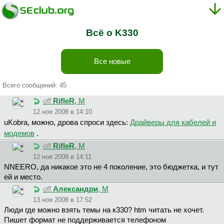
Всё о K330
Все новые
Всего сообщений: 45
off
RifleR
, М
12 ноя 2008 в 14:10
uKobra, можно, дрова спроси здесь:
Драйверы для кабелей и
модемов
.
off
RifleR
, М
12 ноя 2008 в 14:11
NNEERO, да никакое это не 4 поколение, это бюджетка, и тут
ей и место.
off
Александри
, М
13 ноя 2008 в 17:52
Люди где можно взять темы на к330? htm читать не хочет.
Пишет формат не поддерживается телефоном