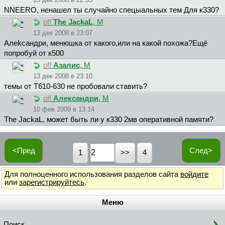
NNEERO, ненашел ты случайно спецыальных тем Для к330?
off
The JackaL
, М
13 дек 2008 в 23:07
Aлekcaндpи, менюшка от какого,или на какой похожа?Ещё
попробуй от к500
off
Азалис
, М
13 дек 2008 в 23:10
темы от Т610-630 не пробовали ставить?
off
Александри
, М
10 фев 2009 в 13:14
The JackaL, может быть ли у к330 2мв оперативной памяти?
<Пред
След>
1
4
Для полноценного использования разделов сайта
войдите
или
зарегистрируйтесь
.
Меню
Поиск