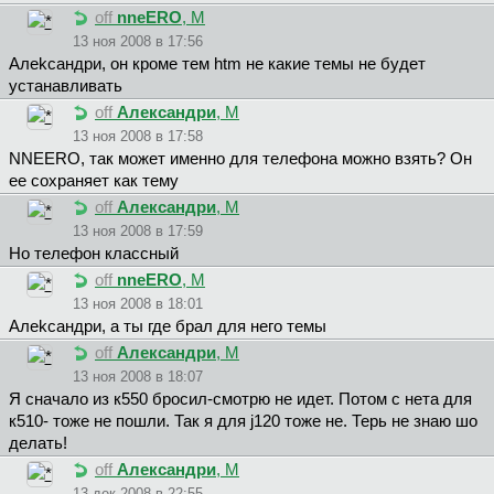
off
nneERO
, М
13 ноя 2008 в 17:56
Aлekcaндpи, он кроме тем htm не какие темы не будет
устанавливать
off
Александри
, М
13 ноя 2008 в 17:58
NNEERO, так может именно для телефона можно взять? Он
ее сохраняет как тему
off
Александри
, М
13 ноя 2008 в 17:59
Но телефон классный
off
nneERO
, М
13 ноя 2008 в 18:01
Aлekcaндpи, а ты где брал для него темы
off
Александри
, М
13 ноя 2008 в 18:07
Я сначало из к550 бросил-смотрю не идет. Потом с нета для
к510- тоже не пошли. Так я для j120 тоже не. Терь не знаю шо
делать!
off
Александри
, М
13 дек 2008 в 22:55