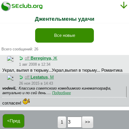
Джентельмены удачи
Все новые
Всего сообщений: 26
off
Bereginya
, Ж
1 авг 2008 в 12:34
Украл, выпил в тюрьму...Украл,выпил в тюрьму... Романтика
off
Lestatus
, М
26 ноя 2015 в 14:43
vodeviL
: Классика советского комедиимого кинематографа,
актуально и по сей день.…
Подробнее
согласен!
<Пред
1