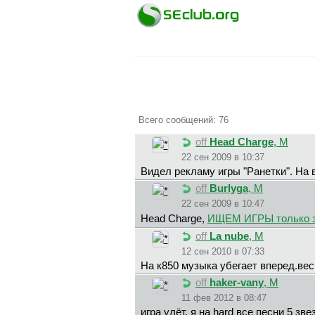
Всего сообщений: 76
off
Head Charge
, М
22 сен 2009 в 10:37
Видел рекламу игры "Ранетки". На 
off
Burlyga
, М
22 сен 2009 в 10:47
Head Charge,
ИЩЕМ ИГРЫ только 
off
La nube
, М
12 сен 2010 в 07:33
На к850 музыка убегает вперед.ве
off
haker-vany
, М
11 фев 2012 в 08:47
игра улёт, я на hard все песни 5 зве