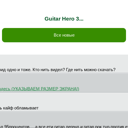
Guitar Hero 3...
Все новые
вид одно и тоже. Кто нить видел? Где нить можно скачать?
здесь (УКАЗЫВАЕМ РАЗМЕР ЭКРАНА!)
сь кайф обламывает
зд 95процентов.....а все ети гитар легенд,и гитар рок тур,против 