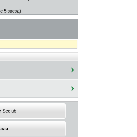
е 5 звезд)
и Seclub
вная