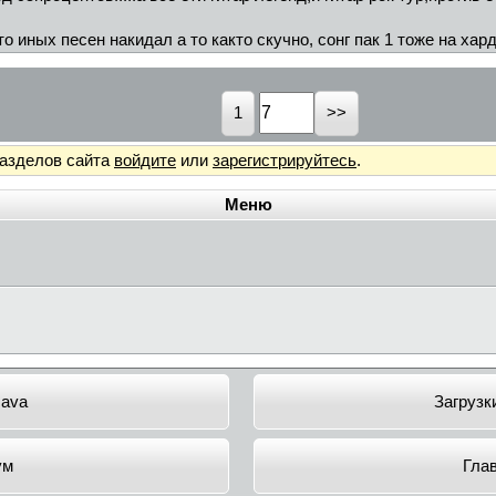
о иных песен накидал а то както скучно, сонг пак 1 тоже на хард
1
разделов сайта
войдите
или
зарегистрируйтесь
.
Меню
Java
Загрузк
ум
Гла