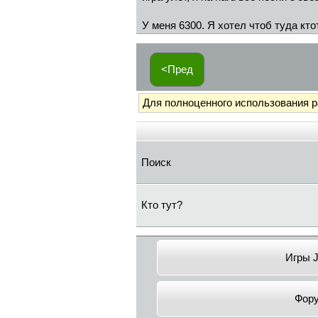
У меня 6300. Я хотел чтоб туда ктот
<Пред
Для полноценного использования 
Поиск
Кто тут?
Игры 
Фор