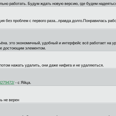
льно работать. Будум ждать новую версию, где будем надеятьс
ция без проблем с первого раза...правда долго.Понравилась раб
ёна. это экономичный, удобный и интерфейс всё работает на ур
не достоющим элементом.
 потом нажать удалить, они даже нифига и не удаляються.
/4279472/
- с Яйца.
ль не верен