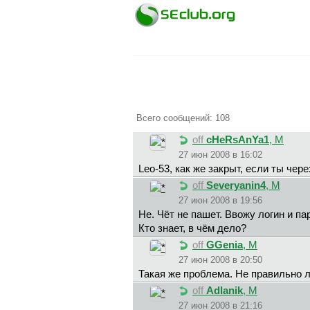
Всего сообщений: 108
off
cHeRsAnYa1
, М
27 июн 2008 в 16:02
Leo-53, как же закрыт, если ты чер
off
Severyanin4
, М
27 июн 2008 в 19:56
Не. Чёт не пашет. Ввожу логин и па
Кто знает, в чём дело?
off
GGenia
, М
27 июн 2008 в 20:50
Такая же проблема. Не правильно л
off
Adlanik
, М
27 июн 2008 в 21:16