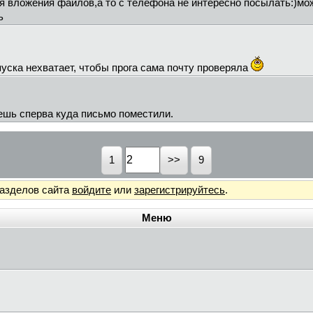
я вложения файлов,а то с телефона не интересно посылать:)мож
ь
уска нехватает, чтобы прога сама почту проверяла
ешь сперва куда письмо поместили.
1
9
разделов сайта
войдите
или
зарегистрируйтесь
.
Меню