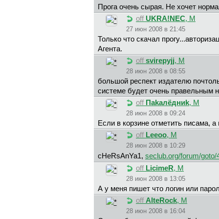
Прога очень сырая. Не хочет норма
off
UKRA!NEC
, М
27 июн 2008 в 21:45
Только что скачал прогу...авториза
Агента.
off
svirepyjj
, М
28 июн 2008 в 08:55
большой респект издателю почтоль
системе будет очень правельным 
off
Пakaлёдниk
, М
28 июн 2008 в 09:24
Если в корзине отметить писама, а
off
Leeoo
, М
28 июн 2008 в 10:29
cHeRsAnYa1,
seclub.org/forum/goto
off
LicimeR
, М
28 июн 2008 в 13:05
А у меня пишет что логин или паро
off
AlteRock
, М
28 июн 2008 в 16:04