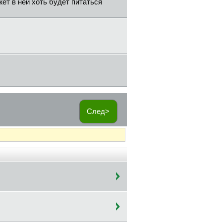
ет в ней хоть будет питаться
След>