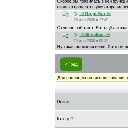
Скорее бы появилась в ней функци
сколько процентов уже отправилос
off
DrugsFan
, М
28 июн 2008 в 17:49
Отлично работает! Вот ещё автозап
off
Streetbor
, М
29 июн 2008 в 00:49
Ну такая полезная вещь. Хоть глян
<Пред
Для полноценного использования 
Поиск
Кто тут?