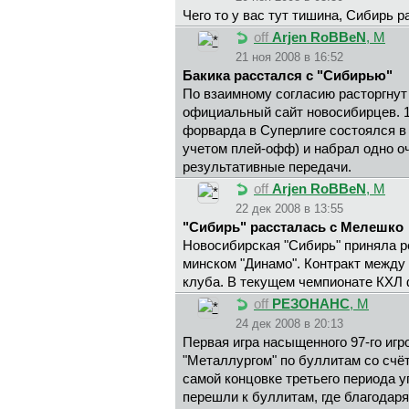
Чего то у вас тут тишина, Сибирь р
off
Arjen RoBBeN
, М
21 ноя 2008 в 16:52
Бакика расстался с "Сибирью"
По взаимному согласию расторгну
официальный сайт новосибирцев. 1
форварда в Суперлиге состоялся в 
учетом плей-офф) и набрал одно оч
результативные передачи.
off
Arjen RoBBeN
, М
22 дек 2008 в 13:55
"Сибирь" рассталась с Мелешко
Новосибирская "Сибирь" приняла 
минском "Динамо". Контракт между
клуба. В текущем чемпионате КХЛ ф
off
РЕЗОНАНС
, М
24 дек 2008 в 20:13
Первая игра насыщенного 97-го игр
"Металлургом" по буллитам со счёт
самой концовке третьего периода 
перешли к буллитам, где благодар