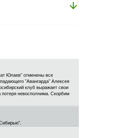
ват Юлаев" отменены все
ападающего "Авангарда" Алексея
осибирский клуб выражает свои
а потеря невосполнима. Скорбим
Сибирью".