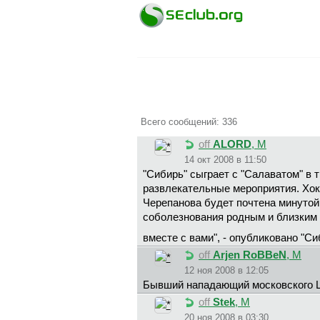
Всего сообщений: 336
off
ALORD
, М
14 окт 2008 в 11:50
"Сибирь" сыграет с "Салаватом" в
развлекательные мероприятия. Хок
Черепанова будет почтена минутой
соболезнования родным и близким 
вместе с вами", - опубликовано "С
off
Arjen RoBBeN
, М
12 ноя 2008 в 12:05
Бывший нападающий московского Ц
off
Stek
, М
20 ноя 2008 в 03:30