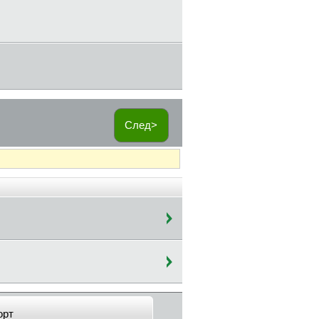
След>
орт