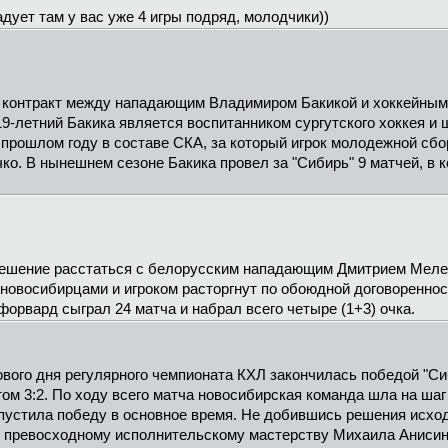
адует там у вас уже 4 игры подряд, молодчики))
т контракт между нападающим Владимиром Бакикой и хоккейным
9-летний Бакика является воспитанником сургутского хоккея и 
прошлом году в составе СКА, за который игрок молодежной сбор
ко. В нынешнем сезоне Бакика провел за "Сибирь" 9 матчей, в 
решение расстаться с белорусским нападающим Дмитрием Мелеш
 новосибирцами и игроком расторгнут по обоюдной договоренно
орвард сыграл 24 матча и набрал всего четыре (1+3) очка.
ового дня регулярного чемпионата КХЛ закончилась победой "С
ом 3:2. По ходу всего матча новосибирская команда шла на шаг 
упустила победу в основное время. Не добившись решения исхо
я превосходному исполнительскому мастерству Михаила Анисин