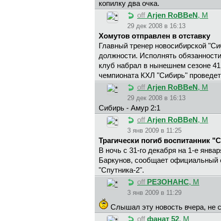
копилку два очка.
off
Arjen RoBBeN
, М
29 дек 2008 в 16:13
Хомутов отправлен в отставку
Главный тренер новосибирской "Си
должности. Исполнять обязанности
клуб набрал в нынешнем сезоне 41
чемпионата КХЛ "Сибирь" проведет
off
Arjen RoBBeN
, М
29 дек 2008 в 16:13
Сибирь - Амур 2:1
off
Arjen RoBBeN
, М
3 янв 2009 в 11:25
Трагически погиб воспитанник "С
В ночь с 31-го декабря на 1-е янв
Баркунов, сообщает официальный с
"Спутника-2".
off
РЕЗОНАНС
, М
3 янв 2009 в 11:29
Слышал эту новость вчера, не 
off
фaнaт 52
, М