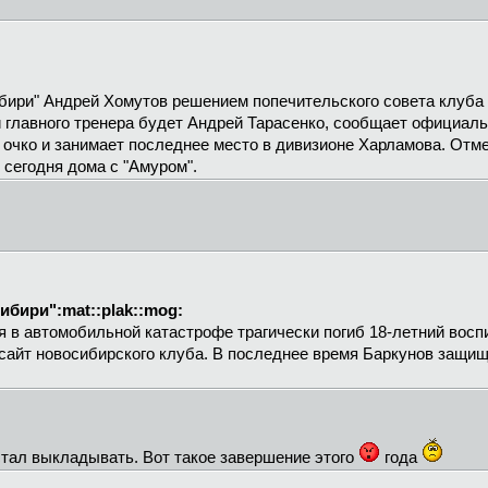
бири" Андрей Хомутов решением попечительского совета клуба
 главного тренера будет Андрей Тарасенко, сообщает официаль
 очко и занимает последнее место в дивизионе Харламова. Отме
 сегодня дома с "Амуром".
ибири":mat::plak::mog:
аря в автомобильной катастрофе трагически погиб 18-летний во
айт новосибирского клуба. В последнее время Баркунов защищ
стал выкладывать. Вот такое завершение этого
года