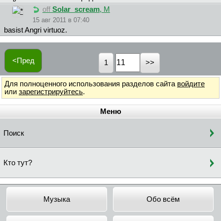
off
Solar_scream
, М
15 авг 2011 в 07:40
basist Angri virtuoz.
<Пред
1
Для полноценного использования разделов сайта
войдите
или
зарегистрируйтесь
.
Меню
Поиск
Кто тут?
Музыка
Обо всём