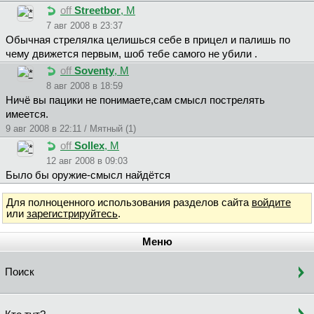
off
Streetbor
, М
7 авг 2008 в 23:37
Обычная стрелялка целишься себе в прицел и палишь по
чему движется первым, шоб тебе самого не убили .
off
Soventy
, М
8 авг 2008 в 18:59
Ничё вы пацики не понимаете,сам смысл пострелять
имеется.
9 авг 2008 в 22:11 / Мятный (1)
off
Sollex
, М
12 авг 2008 в 09:03
Было бы оружие-смысл найдётся
Для полноценного использования разделов сайта
войдите
или
зарегистрируйтесь
.
Меню
Поиск