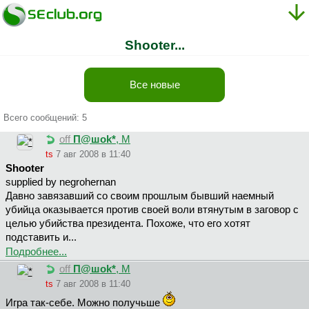
Shooter...
Все новые
Всего сообщений: 5
off
П@шok*
, М
ts
7 авг 2008 в 11:40
Shooter
supplied by negrohernan
Давно завязавший со своим прошлым бывший наемный
убийца оказывается против своей воли втянутым в заговор с
целью убийства президента. Похоже, что его хотят
подставить и...
Подробнее...
off
П@шok*
, М
ts
7 авг 2008 в 11:40
Игра так-себе. Можно получьше