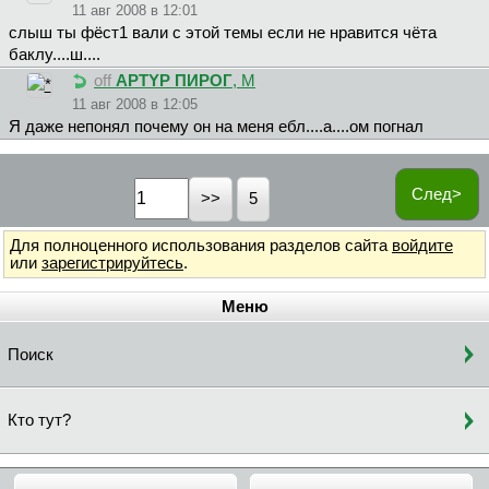
11 авг 2008 в 12:01
слыш ты фёст1 вали с этой темы если не нравится чёта
баклу....ш....
off
APTYP ПИPOГ
, М
11 авг 2008 в 12:05
Я даже непонял почему он на меня ебл....а....ом погнал
След>
5
Для полноценного использования разделов сайта
войдите
или
зарегистрируйтесь
.
Меню
Поиск
Кто тут?