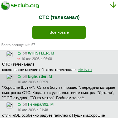
СТС (телеканал)
Все новые
Всего сообщений: 57
off
WH!STLER
, М
ts
10 авг 2008 в 06:08
СТС (телеканал)
какого ваше мнение об этом телеканале.
ctc-tv.ru
off
bighustler
, М
10 авг 2008 в 06:59
"Хорошие Шутки", "Слава богу ты пришел", передачи которые
смотрю на СТС. Когда-то с удовольствием смотрел "Детали",
"ОСП студию", "33 кв.метра". Вобщем-то всё.
off
Гeнepaл92
, М
10 авг 2008 в 21:48
отличнОЕ,особенно радует галилео с Пушным,хорошие