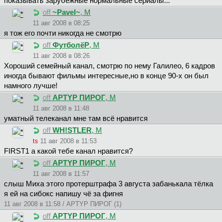
показывать зарубежные нормальные сериалы...
off
~Pavel~
, М
11 авг 2008 в 08:25
я тож его почти никогда не смотрю
off
ФутболёР
, М
11 авг 2008 в 08:26
Хороший семейный канал, смотрю по нему Галилео, 6 кадров
иногда бывают фильмы интересные,но в конце 90-х он был
намного лучше!
off
APTYP ПИPOГ
, М
11 авг 2008 в 11:48
уматный телеканал мне там всё нравится
off
WH!STLER
, М
ts
11 авг 2008 в 11:53
FIRST1 а какой тебе канал нравится?
off
APTYP ПИPOГ
, М
11 авг 2008 в 11:57
слыш Миха этого протерштрафа 3 августа забанькала тёлка
я ей на сибокс напишу чё за фигня
11 авг 2008 в 11:58 / APTYP ПИPOГ (1)
off
APTYP ПИPOГ
, М