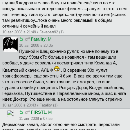
шутки,6 кадров и слава богу ты пришёл,ещё кино по стс
иногда показывают интересные фильмы...радует то,что в нем
нет телешоу типа пусть говорят...нет(ну или почти нет)всяких
там реалитишоу...тока очень много рекламы!!!в общем
отличный семейный канал
10 авг 2008 в 21:49 / Гeнepaл92 (1)
off
Fatality
, М
10 авг 2008 в 23:35
Пушной и Шац конечно рулят, но мне почему то в
году 99ом сТс больше нравился - там вещи шли
вообще, я даже сериальки посматривал типа Команда А,
Квантовый скачек, АЛЬФ
. В середине 90х мульт
трансформеры еще зачетный был. В разное время там еще
что то сносное было, я постоянно не смотрел, но и не
чурался серийку приценить Рыцарь Дорог, Воздушный волк,
Геракакла, Путишествие в Параллельные миры, а щас шняга
идет, Доктор Кто еще ниче, а на остольное глянуть стремно
10 авг 2008 в 23:43 / Fatality (1)
off
F!RST1
, М
11 авг 2008 в 07:55
Дерьмовый канал, абсолютно нечего смотреть, перестали