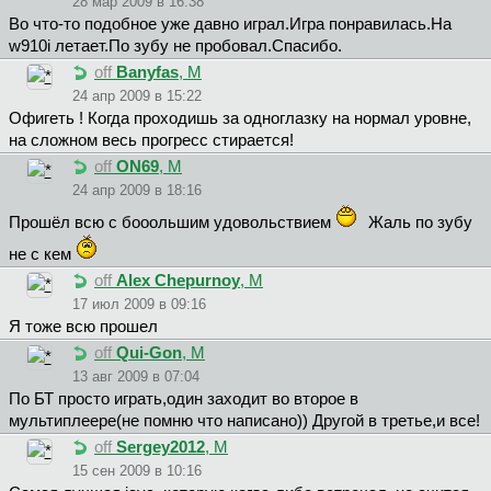
28 мар 2009 в 16:38
Во что-то подобное уже давно играл.Игра понравилась.На
w910i летает.По зубу не пробовал.Спасибо.
off
Banyfas
, М
24 апр 2009 в 15:22
Офигеть ! Когда проходишь за одноглазку на нормал уровне,
на сложном весь прогресс стирается!
off
ON69
, М
24 апр 2009 в 18:16
Прошёл всю с бооольшим удовольствием
Жаль по зубу
не с кем
off
Alex Chepurnoy
, М
17 июл 2009 в 09:16
Я тоже всю прошел
off
Qui-Gon
, М
13 авг 2009 в 07:04
По БТ просто играть,один заходит во второе в
мультиплеере(не помню что написано)) Другой в третье,и все!
off
Sergey2012
, М
15 сен 2009 в 10:16