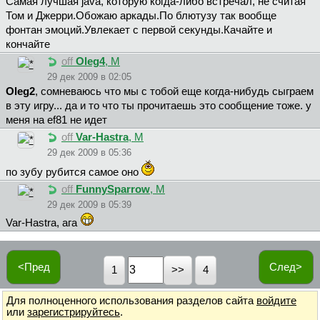
Самая лучшая java, которую когда-либо встречал, не считая
Том и Джерри.Обожаю аркады.По блютузу так вообще
фонтан эмоций.Увлекает с первой секунды.Качайте и
кончайте
off
Oleg4
, М
29 дек 2009 в 02:05
Oleg2
, сомневаюсь что мы с тобой еще когда-нибудь сыграем
в эту игру... да и то что ты прочитаешь это сообщение тоже. у
меня на ef81 не идет
off
Var-Hastra
, М
29 дек 2009 в 05:36
по зубу рубится самое оно
off
FunnySparrow
, М
29 дек 2009 в 05:39
Var-Hastra, ага
<Пред
След>
1
4
Для полноценного использования разделов сайта
войдите
или
зарегистрируйтесь
.