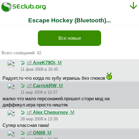
Escape Hockey (Bluetooth)...
Все новые
Всего сообщений: 42
off
AлeK79Oi
, М
11 фев 2009 в 16:45
Радует,то что когда по зубу играешь без глюков
off
CarrickRW
, М
11 мар 2009 в 10:37
жалко что мало персонажей.прошел стори мод на
диффикул.игра просто ништяк
off
Alex Chepurnoy
, М
28 мар 2009 в 13:39
Супер классная гама!
off
ON69
, М