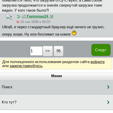
появляется типо, что загрузки отсутствуют, а сама собой
загрузка продолжается и значёк свернутой загрузки тоже
виден. У кого такое было?!
off
Fantomas24
, М
ts
16 сен 2008 в 00:03
Ultra8, я через стандартный браузер ещё ничего не грузил,
оперу юзаю. Ну или безлимит на компе
След>
95
Для полноценного использования разделов сайта
войдите
или
зарегистрируйтесь
.
Меню
Поиск
Кто тут?