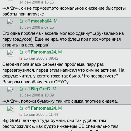
14 сен 2008 в 18:15
-=Ar2r=-, он не тормозит,это нормальное снижение быстроты
работы при нагрузке
off
meesha64
, М
15 сен 2008 в 07:15
Его одна проблема - аксель молехо сдвинут...(буквально на
пару градусов). Еще не нра, что флеш при просмотре низя
ставить на весь экран(
off
Fantomas24
, М
ts
15 сен 2008 в 09:42
Сегодня появилась серьёзная проблема, пару раз
перезагрузился, перед этим написал что сим не активна. На
форуме читал, у когото тоже так было. Что посоветуете?
Вечером присобачу его к СЕУСу.
off
Big GreG
, М
15 сен 2008 в 10:39
-=Ar2r=-, положи бумажку так,что симка плотнее сидела.
off
Fantomas24
, М
ts
15 сен 2008 в 11:44
Big GreG, воткнул туда бумаги, они так удобно там
расположились, как будто инженеры СЕ специально там