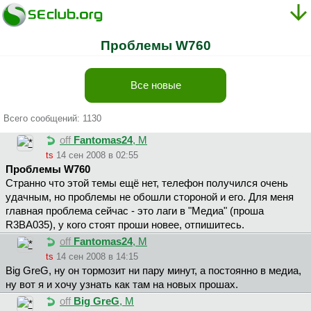
Проблемы W760
Все новые
Всего сообщений: 1130
off
Fantomas24
, М
ts
14 сен 2008 в 02:55
Проблемы W760
Странно что этой темы ещё нет, телефон получился очень
удачным, но проблемы не обошли стороной и его. Для меня
главная проблема сейчас - это лаги в "Медиа" (проша
R3BA035), у кого стоят проши новее, отпишитесь.
off
Fantomas24
, М
ts
14 сен 2008 в 14:15
Big GreG, ну он тормозит ни пару минут, а постоянно в медиа,
ну вот я и хочу узнать как там на новых прошах.
off
Big GreG
, М