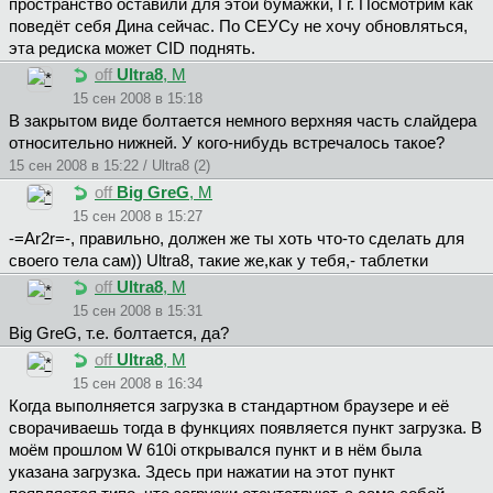
пространство оставили для этой бумажки, Гг. Посмотрим как
поведёт себя Дина сейчас. По СЕУСу не хочу обновляться,
эта редиска может CID поднять.
off
Ultra8
, М
15 сен 2008 в 15:18
В закрытом виде болтается немного верхняя часть слайдера
относительно нижней. У кого-нибудь встречалось такое?
15 сен 2008 в 15:22 / Ultra8 (2)
off
Big GreG
, М
15 сен 2008 в 15:27
-=Ar2r=-, правильно, должен же ты хоть что-то сделать для
своего тела сам)) Ultra8, такие же,как у тебя,- таблетки
off
Ultra8
, М
15 сен 2008 в 15:31
Big GreG, т.е. болтается, да?
off
Ultra8
, М
15 сен 2008 в 16:34
Когда выполняется загрузка в стандартном браузере и её
сворачиваешь тогда в функциях появляется пункт загрузка. В
моём прошлом W 610i открывался пункт и в нём была
указана загрузка. Здесь при нажатии на этот пункт