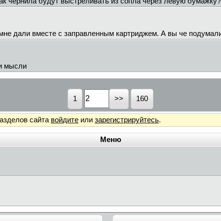
ак чернила будут выстреливать из сопла через левую бумажку?! 
 мне дали вместе с заправленным картриджем. А вы че подумал
и мысли
1
160
разделов сайта
войдите
или
зарегистрируйтесь
.
Меню