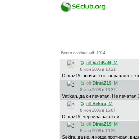
Всего сообщений: 1914
off
VaTiKaN
, М
8 июн 2006 в 10:21
Dimaz19, значит кто заправлял-с к
off
DimaZ19
, М
8 июн 2006 в 13:37
Vatikan, да он печатал. Не печатал
off
Sekira
, М
8 июн 2006 в 16:07
Dimaz19, чернила засохли
off
DimaZ19
, М
8 июн 2006 в 19:20
Sekira, да не, я когда протирал, 