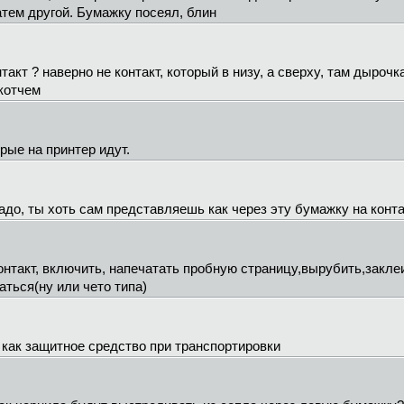
атем другой. Бумажку посеял, блин
нтакт ? наверно не контакт, который в низу, а сверху, там дырочк
скотчем
орые на принтер идут.
надо, ты хоть сам представляешь как через эту бумажку на конта
контакт, включить, напечатать пробную страницу,вырубить,закле
аться(ну или чето типа)
 как защитное средство при транспортировки