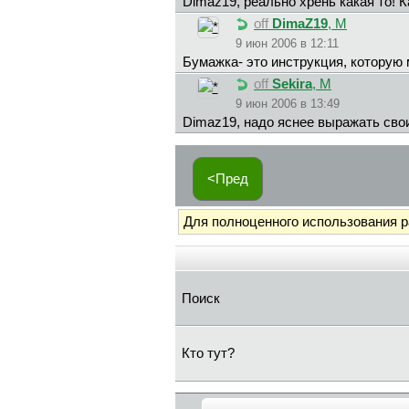
Dimaz19, реально хрень какая то! К
off
DimaZ19
, М
9 июн 2006 в 12:11
Бумажка- это инструкция, которую
off
Sekira
, М
9 июн 2006 в 13:49
Dimaz19, надо яснее выражать сво
<Пред
Для полноценного использования 
Поиск
Кто тут?