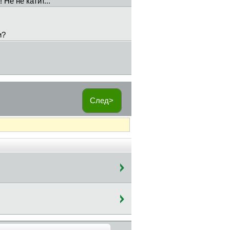
Не не катит...
и?
След>