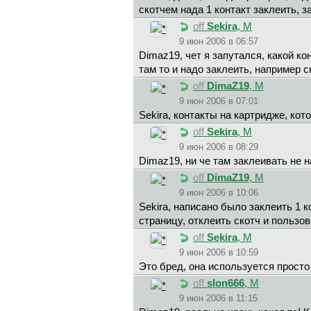
скотчем нада 1 контакт заклеить, з
off
Sekira
, М
9 июн 2006 в 06:57
Dimaz19, чет я запутался, какой ко
там то и надо заклеить, например 
off
DimaZ19
, М
9 июн 2006 в 07:01
Sekira, контакты на картридже, кот
off
Sekira
, М
9 июн 2006 в 08:29
Dimaz19, ни че там заклеивать не 
off
DimaZ19
, М
9 июн 2006 в 10:06
Sekira, написано было заклеить 1 
страницу, отклеить скотч и пользов
off
Sekira
, М
9 июн 2006 в 10:59
Это бред, она используется просто
off
slon666
, М
9 июн 2006 в 11:15