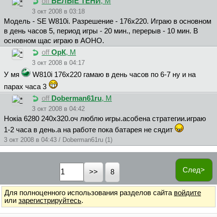
off
БЕЛЫЕ ТЕНИ
, М
3 окт 2008 в 03:18
Модель - SE W810i. Разрешение - 176x220. Играю в основном
в день часов 5, период игры - 20 мин., перерыв - 10 мин. В
основном щас играю в АОНО.
off
ОрК
, М
3 окт 2008 в 04:17
У мя
W810i 176х220 гамаю в день часов по 6-7 ну и на
парах часа 3
off
Doberman61ru
, М
3 окт 2008 в 04:42
Нокiа 6280 240х320.оч люблю игры.асобена стратегии.играю
1-2 часа в день.а на работе пока батарея не сядит
3 окт 2008 в 04:43 / Doberman61ru (1)
След>
8
Для полноценного использования разделов сайта
войдите
или
зарегистрируйтесь
.