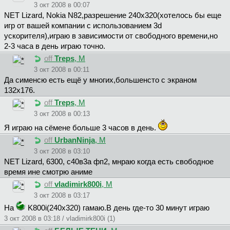
3 окт 2008 в 00:07
NET Lizard, Nokia N82,разрешение 240x320(хотелось бы еще
игр от вашей компании с использованием 3d
ускорителя),играю в зависимости от свободного времени,но
2-3 часа в день играю точно.
off
Treps
, М
3 окт 2008 в 00:11
Да сименсю есть ещё у многих,большенсто с экраном
132x176.
off
Treps
, М
3 окт 2008 в 00:13
Я играю на сёмене больше 3 часов в день.
off
UrbanNinja
, М
3 окт 2008 в 03:10
NET Lizard, 6300, с40в3а фп2, мнраю когда есть свободное
время ине смотрю аниме
off
vladimirk800i
, М
3 окт 2008 в 03:17
Ha
K800i(240x320) гамаю.В день где-то 30 минут играю
3 окт 2008 в 03:18 / vladimirk800i (1)