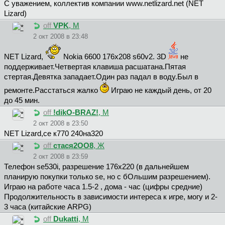
С уважением, коллектив компании www.netlizard.net (NET
Lizard)
off
VPK
, М
2 окт 2008 в 23:48
NET Lizard,
Nokiа 6600 176x208 s60v2. 3D
не
поддерживает.Четвертая клавиша расшатана.Пятая
стертая.Девятка западает.Один раз падал в воду.Был в
ремонте.Расстаться жалко
Играю не каждый день, от 20
до 45 мин.
off
!dikO-BRAZ!
, М
2 окт 2008 в 23:50
NET Lizard,се к770 240на320
off
cтacя2OO8
, Ж
2 окт 2008 в 23:59
Телефон se530i, разрешение 176х220 (в дальнейшем
планирую покупки только se, но с бОльшим разрешением).
Играю на работе часа 1.5-2 , дома - час (цифры средние)
Продолжительность в зависимости интереса к игре, могу и 2-
3 часа (китайские ARPG)
off
Dukatti
, М