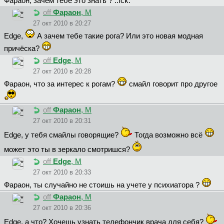
Фapaoн, зачем тебе это знать ? ::fck:
off
Фapaoн
, М
27 окт 2010 в 20:27
Edge,
А зачем тебе такие рога? Или это новая модная
причёска?
off
Edge
, М
27 окт 2010 в 20:28
Фapaoн, что за интерес к рогам?
смайл говорит про другое
off
Фapaoн
, М
27 окт 2010 в 20:31
Edge, у тебя смайлы говорящие?
Тогда возможно всё
может это ты в зеркало смотришся?
off
Edge
, М
27 окт 2010 в 20:33
Фapaoн, ты случайно не стоишь на учете у психиатора ?
off
Фapaoн
, М
27 окт 2010 в 20:36
Edge, а что? Хочешь узнать телефончик врача для себя?