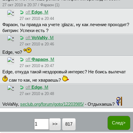
27 окт 2010 в 20:37 / Фapaoн (1)
off
Edge
, М
27 окт 2010 в 20:44
Фapaoн, ты правда на учете :glaza:, ну как лечение проходит?
биггрин: Успехи есть ?
off
VoVaNy
, М
27 окт 2010 в 20:46
Edge, чо?
off
Фapaoн
, М
27 окт 2010 в 20:47
Edge, откуда такой нездоровый интерес? Не боись вылечат
сам то как, не хвараешь?
off
Edge
, М
27 окт 2010 в 20:48
VoVaNy,
seclub.org/forum/goto/12203985/
- Отдыхаешь?
След>
817