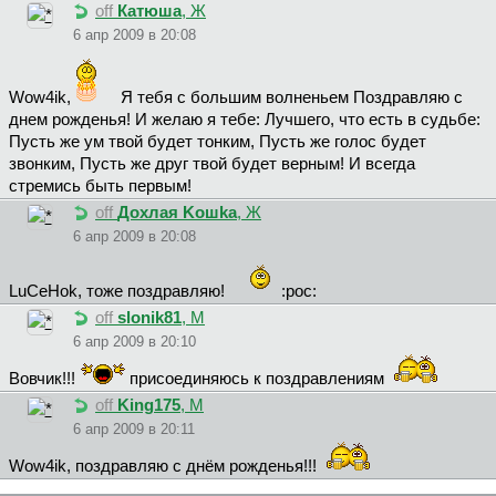
off
Катюша
, Ж
6 апр 2009 в 20:08
Wow4ik,
Я тебя с большим волненьем Поздравляю с
днем рожденья! И желаю я тебе: Лучшего, что есть в судьбе:
Пусть же ум твой будет тонким, Пусть же голос будет
звонким, Пусть же друг твой будет верным! И всегда
стремись быть первым!
off
Дoxлaя Koшka
, Ж
6 апр 2009 в 20:08
LuCeHok, тоже поздравляю!
:poc:
off
slonik81
, М
6 апр 2009 в 20:10
Вовчик!!!
присоединяюсь к поздравлениям
off
King175
, М
6 апр 2009 в 20:11
Wow4ik, поздравляю с днём рожденья!!!