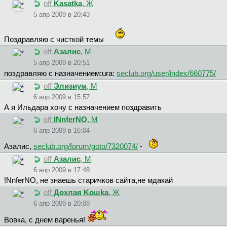
off
Kasatka
, Ж
5 апр 2009 в 20:43
Поздравляю с чисткой темы
off
Азалис
, М
5 апр 2009 в 20:51
поздравляю с назначением:ura:
seclub.org/user/index/660775/
off
Элизиум
, М
6 апр 2009 в 15:57
А я Ильдара хочу с назначением поздравить
off
INnferNO
, М
6 апр 2009 в 16:04
Aзaлиc,
seclub.org/forum/goto/7320074/
-
off
Азалис
, М
6 апр 2009 в 17:48
!NnferNO, не знаешь старичков сайта,не мдакай
off
Дoxлaя Koшka
, Ж
6 апр 2009 в 20:08
Вовка, с днем варенья!