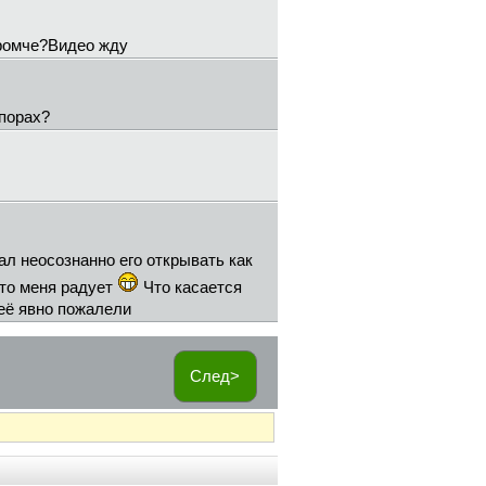
громче?Видео жду
 порах?
ал неосознанно его открывать как
то меня радует
Что касается
неё явно пожалели
След>