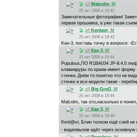
off
Malcolm
, М
25 окт 2008 в 19:42
Замечательные фотографии! Заметно
первая прошивка, а уже такая съем
off
Kentavr
, М
25 окт 2008 в 19:43
Kaн-3, поставь точку в вопросе: -Е
off
Кан 3
, М
25 окт 2008 в 19:44
Populous,ПО R1BA034 JP-8.4.0 люфт
клавиаруры по краям имеет форму 
стенки. Днём то понятно что не вид
стенке и все модели такие - переб
off
Big GreG
, М
25 окт 2008 в 19:44
Malcolm, так это,насколько я поня
off
Кан 3
, М
25 окт 2008 в 19:49
Kent@vr, Блин толком ещё сней не 
- видеовызов идёт через основную 