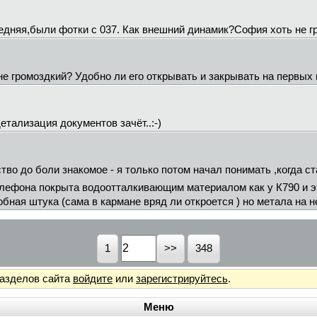
следняя,были фотки с 037. Как внешний динамик?София хоть не 
 не громоздкий? Удобно ли его открывать и закрывать на первых
тализация документов зачёт..:-)
тво до боли знакомое - я только потом начал понимать ,когда ст
лефона покрыта водоотталкивающим материалом как у К790 и э
бная штука (сама в кармане вряд ли откроется ) но метала на 
1
348
разделов сайта
войдите
или
зарегистрируйтесь
.
Меню