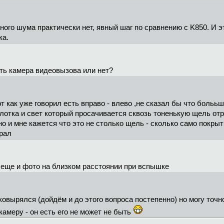
го шума практически нет, явный шаг по сравнению с K850. И э
ка.
сть камера видеовызова или нет?
 как уже говорил есть вправо - влево ,не сказал бы что болььшо
лотка и свет который просачивается сквозь тоненькую щель отр
но и мне кажется что это не столько щель - сколько само покры
ирал
л,еще и фото на близком расстоянии при вспышке
ковырялся (дойдём и до этого вопроса постепенно) но могу точ
камеру - он есть его не может не быть