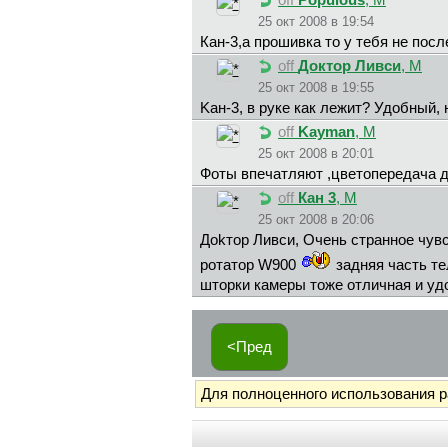
off
Populous
, М
25 окт 2008 в 19:54
Кан-3,а прошивка то у тебя не по
off
Доктор Ливси
, М
25 окт 2008 в 19:55
Kaн-3, в руке как лежит? Удобный,
off
Kayman
, М
25 окт 2008 в 20:01
Фоты впечатляют ,цветопередача де
off
Кан 3
, М
25 окт 2008 в 20:06
Дokтop Ливcи, Очень странное чувс
ротатор W900
задняя часть те
шторки камеры тоже отличная и удо
<Пред
Для полноценного использования 