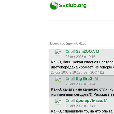
Всего сообщений: 4168
off
Ssm2OO7
, М
25 окт 2008 в 19:16
Kaн-3, блин, какая класная цветоп
цветопередача хромает, не говорю 
25 окт 2008 в 19:19 / Ssm2OO7 (1)
off
Big GreG
, М
25 окт 2008 в 19:24
Kaн-3, качать - не качал,но отлич
молчаливый сегодня?)) Рассказыва
off
Доктор Ливси
, М
25 окт 2008 в 19:41
Kaн-3, спрашиваю то, на что опыта