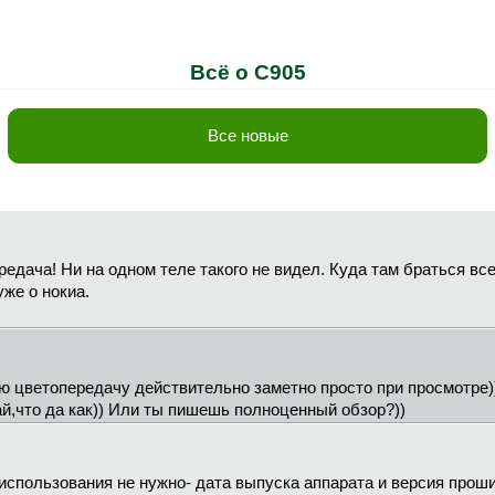
Всё о C905
Все новые
ередача! Ни на одном теле такого не видел. Куда там браться в
уже о нокиа.
ную цветопередачу действительно заметно просто при просмотре)
й,что да как)) Или ты пишешь полноценный обзор?))
 использования не нужно- дата выпуска аппарата и версия прош