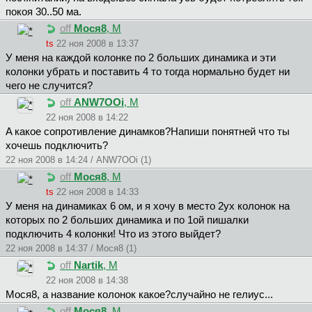
покоя 30..50 ма.
off
Mocя8
, М
ts
22 ноя 2008 в 13:37
У меня на каждой колонке по 2 больших динамика и эти
колонки убрать и поставить 4 то тогда нормально будет ни
чего не случится?
off
ANW7OOi
, М
22 ноя 2008 в 14:22
A какое сопротивление динамков?Напиши понятней что ты
хочешь подключить?
22 ноя 2008 в 14:24 / ANW7OOi (1)
off
Mocя8
, М
ts
22 ноя 2008 в 14:33
У меня на динамиках 6 ом, и я хочу в место 2ух колонок на
которых по 2 больших динамика и по 1ой пишалки
подключить 4 колонки! Что из этого выйдет?
22 ноя 2008 в 14:37 / Mocя8 (1)
off
Nartik
, М
22 ноя 2008 в 14:38
Mocя8, а название колонок какое?случайно не гелиус...
off
Mocя8
, М