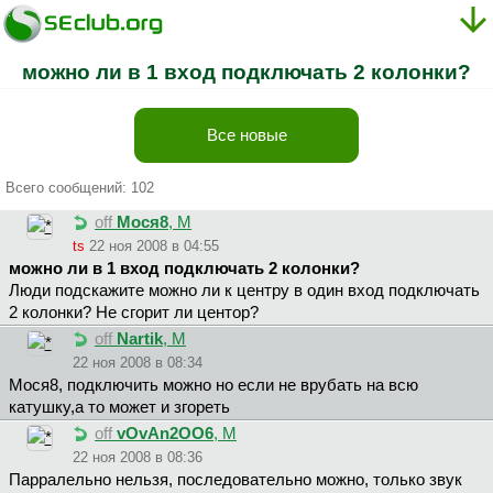
можно ли в 1 вход подключать 2 колонки?
Все новые
Всего сообщений: 102
off
Mocя8
, М
ts
22 ноя 2008 в 04:55
можно ли в 1 вход подключать 2 колонки?
Люди подскажите можно ли к центру в один вход подключать
2 колонки? Не сгорит ли центор?
off
Nartik
, М
22 ноя 2008 в 08:34
Mocя8, подключить можно но если не врубать на всю
катушку,а то может и згореть
off
vOvAn2OO6
, М
22 ноя 2008 в 08:36
Парралельно нельзя, последовательно можно, только звук