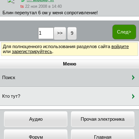
ts
22 ноя 2008 в 14:40
Блин перепутал 6 ом у меня сопротивление!
След>
9
Для полноценного использования разделов сайта
войдите
или
зарегистрируйтесь
.
Меню
Поиск
Кто тут?
Аудио
Прочая электроника
Форум
Главная