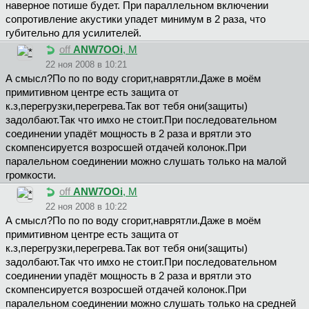
наверное потише будет. При параллельном включении
сопротивление акустики упадет минимум в 2 раза, что
губительно для усилителей.
off
ANW7OOi
, М
22 ноя 2008 в 10:21
А смысл?По по по воду сгорит,наврятли.Даже в моём
примитивном центре есть защита от
к.з,перегрузки,перегрева.Так вот тебя они(защиты)
задолбают.Так что имхо не стоит.При последовательном
соединении упадёт мощность в 2 раза и врятли это
скомпенсируется возросшей отдачей колонок.При
паралельном соединении можно слушать только на малой
громкости.
off
ANW7OOi
, М
22 ноя 2008 в 10:22
А смысл?По по по воду сгорит,наврятли.Даже в моём
примитивном центре есть защита от
к.з,перегрузки,перегрева.Так вот тебя они(защиты)
задолбают.Так что имхо не стоит.При последовательном
соединении упадёт мощность в 2 раза и врятли это
скомпенсируется возросшей отдачей колонок.При
паралельном соединении можно слушать только на средней