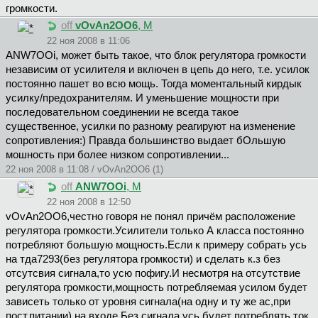
громкости.
off
vOvAn2OO6
, М
22 ноя 2008 в 11:06
ANW7OOi, может быть такое, что блок регулятора громкости
независим от усилителя и включен в цепь до него, т.е. усилок
постоянно пашет во всю мощь. Тогда моментальный кирдык
усилку/предохранителям. И уменьшение мощности при
последовательном соединении не всегда такое
существенное, усилки по разному реагируют на изменение
сопротивления:) Правда большинство выдает бОльшую
мошность при более низком сопротивлении...
22 ноя 2008 в 11:08 / vOvAn2OO6 (1)
off
ANW7OOi
, М
22 ноя 2008 в 12:50
vOvAn2OO6,честно говоря не понял причём расположение
регулятора громкости.Усилители только А класса постоянно
потребляют большую мощность.Если к примеру собрать усь
на тда7293(без регулятора громкости) и сделать к.з без
отсутсвия сигнала,то усю пофигу.И несмотря на отсутствие
регулятора громкости,мощность потребляемая усилом будет
зависеть только от уровня сигнала(на одну и ту же ас,при
пост.питании) на входе.Без сигнала усь будет потреблять ток