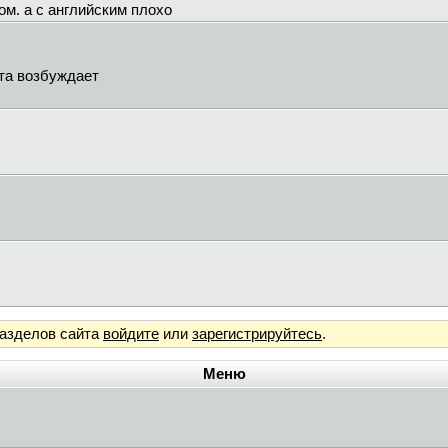
ом. а с английским плохо
тта возбуждает
разделов сайта
войдите
или
зарегистрируйтесь
.
Меню