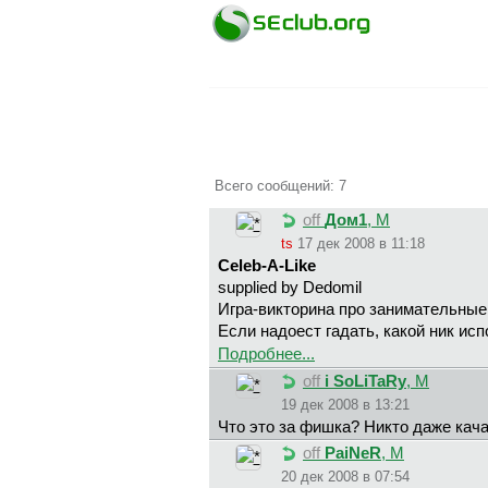
Всего сообщений: 7
off
Дoм1
, М
ts
17 дек 2008 в 11:18
Celeb-A-Like
supplied by Dedomil
Игра-викторина про занимательные
Если надоест гадать, какой ник исп
Подробнее...
off
i SoLiTaRy
, М
19 дек 2008 в 13:21
Что это за фишка? Никто даже кач
off
PaiNeR
, М
20 дек 2008 в 07:54