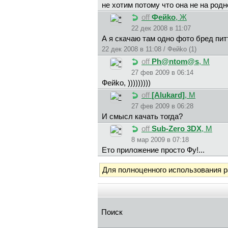
не хотим потому что она не на родн
off
Фeйko
, Ж
22 дек 2008 в 11:07
А я скачаю там одно фото бред пи
22 дек 2008 в 11:08 / Фeйko (1)
off
Ph@ntom@s
, М
27 фев 2009 в 06:14
Фeйko, )))))))))
off
[Alukard]
, М
27 фев 2009 в 06:28
И смысл качать тогда?
off
Sub-Zero 3DX
, М
8 мар 2009 в 07:18
Ето приложение просто Фу!...
Для полноценного использования 
Поиск