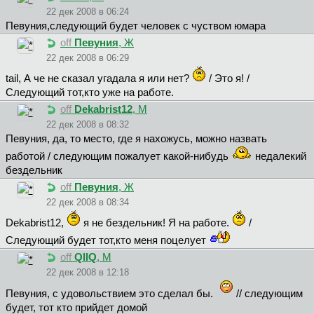
22 дек 2008 в 06:24
Пeвyния,следующий будет человек с чуством юмара
off
Певуния
, Ж
22 дек 2008 в 06:29
tail, А че не сказал угадала я или нет?
/ Это я! /
Следующий тот,кто уже на работе.
off
Dekabrist12
, М
22 дек 2008 в 08:32
Пeвyния, да, то место, где я нахожусь, можно назвать
работой / следующим пожалует какой-нибудь
недалекий
бездельник
off
Певуния
, Ж
22 дек 2008 в 08:34
Dekabrist12,
я не бездельник! Я на работе.
/
Следующий будет тот,кто меня поцелует
off
QllQ
, М
22 дек 2008 в 12:18
Пeвyния, с удовольствием это сделал бы.
// следующим
будет, тот кто прийдет домой