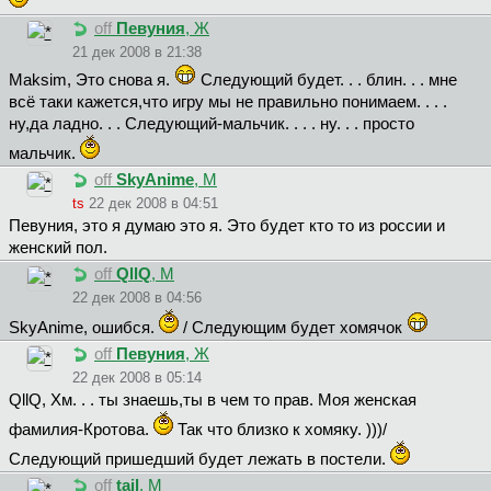
off
Певуния
, Ж
21 дек 2008 в 21:38
Maksim, Это снова я.
Следующий будет. . . блин. . . мне
всё таки кажется,что игру мы не правильно понимаем. . . .
ну,да ладно. . . Следующий-мальчик. . . . ну. . . просто
мальчик.
off
SkyAnime
, М
ts
22 дек 2008 в 04:51
Пeвyния, это я думаю это я. Это будет кто то из россии и
женский пол.
off
QllQ
, М
22 дек 2008 в 04:56
SkyAnime, ошибся.
/ Следующим будет хомячок
off
Певуния
, Ж
22 дек 2008 в 05:14
QllQ, Хм. . . ты знаешь,ты в чем то прав. Моя женская
фамилия-Кротова.
Так что близко к хомяку. )))/
Следующий пришедший будет лежать в постели.
off
tail
, М