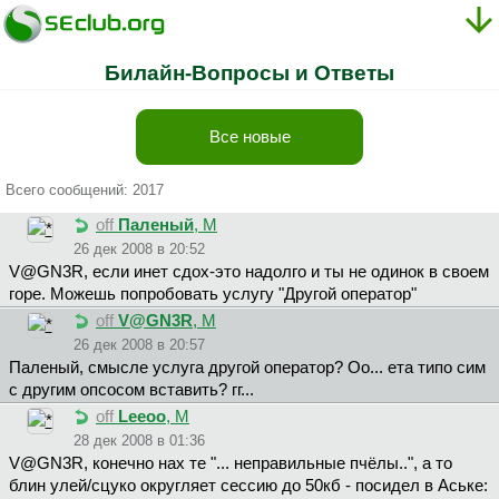
Билайн-Вопросы и Ответы
Все новые
Всего сообщений: 2017
off
Паленый
, М
26 дек 2008 в 20:52
V@GN3R, если инет сдох-это надолго и ты не одинок в своем
горе. Можешь попробовать услугу "Другой оператор"
off
V@GN3R
, М
26 дек 2008 в 20:57
Пaлeный, смысле услуга другой оператор? Оо... ета типо сим
с другим опсосом вставить? гг...
off
Leeoo
, М
28 дек 2008 в 01:36
V@GN3R, конечно нах те "... неправильные пчёлы..", а то
блин улей/сцуко округляет сессию до 50кб - посидел в Аське: