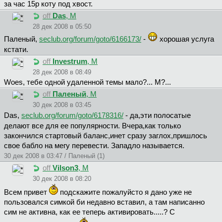
за час 15р коту под хвост.
off
Das
, М
28 дек 2008 в 05:50
Пaлeный,
seclub.org/forum/goto/6166173/
-
хорошая услуга
кстати.
off
Investrum
, М
28 дек 2008 в 08:49
Woes, тебе одной удаленной темы мало?... М?...
off
Паленый
, М
30 дек 2008 в 03:45
Das,
seclub.org/forum/goto/6178316/
- да,эти полосатые
делают все для ее популярности. Вчера,как только
закончился стартовый баланс,инет сразу заглох,пришлось
свое бабло на мегу перевести. Западло называется.
30 дек 2008 в 03:47 / Паленый (1)
off
Vilson3
, М
30 дек 2008 в 08:20
Всем привет
подскажите пожалуйсто я дано уже не
пользовался симкой би недавно вставил, а там написанно
сим не активна, как ее теперь активировать.....? С