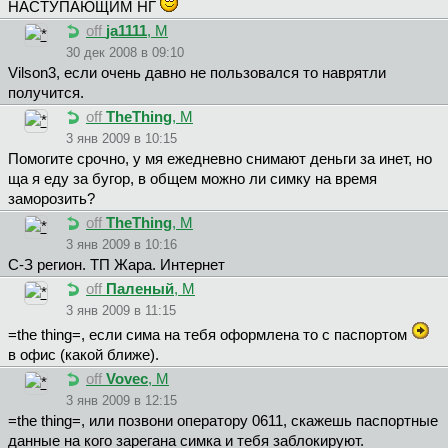
НАСТУПАЮЩИМ НГ
off
ja1111
, М
30 дек 2008 в 09:10
Vilson3, если очень давно не пользовался то наврятли
получится.
off
TheThing
, М
3 янв 2009 в 10:15
Помогите срочно, у мя ежедневно снимают деньги за инет, но
ща я еду за бугор, в общем можно ли симку на время
заморозить?
off
TheThing
, М
3 янв 2009 в 10:16
С-З регион. ТП Жара. Интернет
off
Паленый
, М
3 янв 2009 в 11:15
=the thing=, если сима на тебя оформлена то с паспортом
в офис (какой ближе).
off
Vovec
, М
3 янв 2009 в 12:15
=the thing=, или позвони оператору 0611, скажешь паспортные
данные на кого зарегана симка и тебя заблокируют.