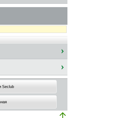
и Seclub
вная