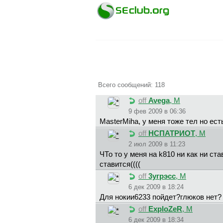
Всего сообщений: 118
off
Avega
, М
9 фев 2009 в 06:36
MasterMiha, у меня тоже тел но ест
off
HCПATPИOT
, М
2 июл 2009 в 11:23
ЧТо то у меня на k810 ни как ни ст
ставится((((
off
3yгpэcc
, М
6 дек 2009 в 18:24
Для нокии6233 пойдет?глюков нет?
off
ExploZeR
, М
6 дек 2009 в 18:34