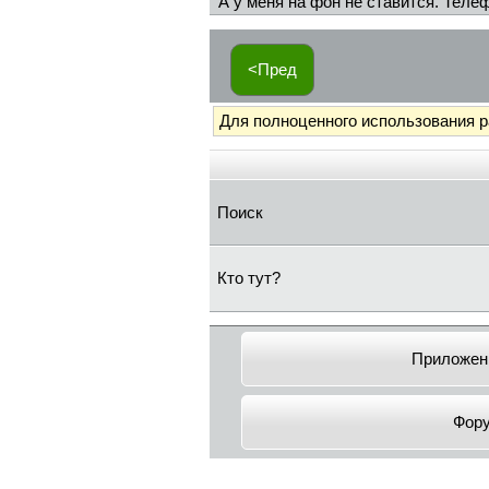
А у меня на фон не ставится. Телеф
<Пред
Для полноценного использования 
Поиск
Кто тут?
Приложен
Фор