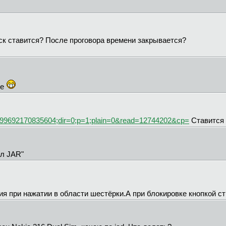
ск ставится? После проговора времени закрывается?
ие
5599692170835604;dir=0;p=1;plain=0&read=12744202&cp=
Ставится 
йл JAR"
ия при нажатии в области шестёрки.А при блокировке кнопкой с