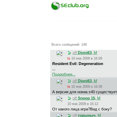
Всего сообщений: 148
off
Djoni63
, М
ts
10 янв 2009 в 16:09
Resident Evil: Degeneration
...
Подробнее...
off
Djoni63
, М
ts
10 янв 2009 в 16:09
А версия для нокиа s40 существуе
off
Snoop 15
, М
10 янв 2009 в 16:12
От какого лица игра?Вид с боку?
off
горыныч
, М