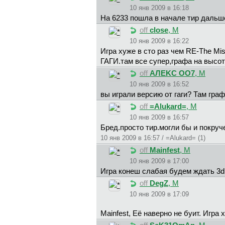
10 янв 2009 в 16:18
На 6233 пошла в начале тир дальше
off
close
, М
10 янв 2009 в 16:22
Игра хуже в сто раз чем RE-The Mis
ГАГИ.там все супер,графа на высот
off
AЛEKC OO7
, М
10 янв 2009 в 16:52
вы играли версию от гаги? Там гра
off
=Alukard=
, М
10 янв 2009 в 16:57
Бред.просто тир.могли бы и покруч
10 янв 2009 в 16:57 / =Alukard= (1)
off
Mainfest
, М
10 янв 2009 в 17:00
Игра конеш слабая будем ждать 3d
off
DegZ
, М
10 янв 2009 в 17:09
Mainfest, Её наверно не буит. Игра