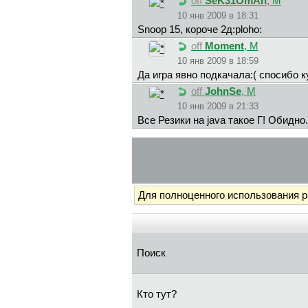
off
SeK31OmAn
, М
10 янв 2009 в 18:31
Snoop 15, короче 2д:ploho:
off
Moment
, М
10 янв 2009 в 18:59
Да игра явно подкачала:( спосибо 
off
JohnSe
, М
10 янв 2009 в 21:33
Все Резики на java такое Г! Обидно.
Для полноценного использования 
Поиск
Кто тут?