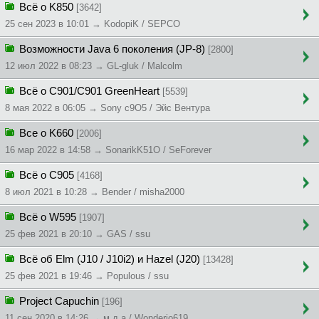
Всё о K850
[3642]
25 сен 2023 в 10:01 → KodopiK / SEPCO
Возможности Java 6 поколения (JP-8)
[2800]
12 июл 2022 в 08:23 → GL-gluk / Malcolm
Всё о C901/C901 GreenHeart
[5539]
8 мая 2022 в 06:05 → Sony c9O5 / Эйс Вентура
Все о K660
[2006]
16 мар 2022 в 14:58 → SonarikK51O / SeForever
Всё о C905
[4168]
8 июл 2021 в 10:28 → Bender / misha2000
Всё о W595
[1907]
25 фев 2021 в 20:10 → GAS / ssu
Всё об Elm (J10 / J10i2) и Hazel (J20)
[13428]
25 фев 2021 в 19:46 → Populous / ssu
Project Capuchin
[196]
11 сен 2020 в 14:26 → м.д.a / Wonderio619