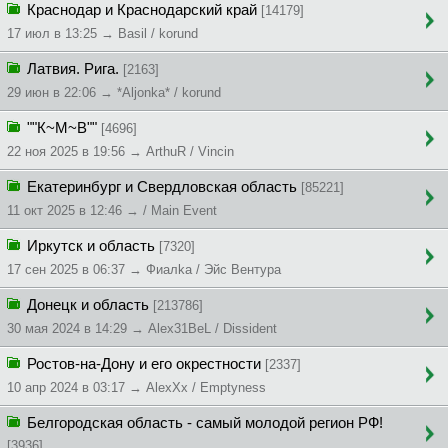
Краснодар и Краснодарский край
[14179]
17 июл в 13:25 → Basil / korund
Латвия. Рига.
[2163]
29 июн в 22:06 → *Aljonka* / korund
""К~М~В""
[4696]
22 ноя 2025 в 19:56 → ArthuR / Vincin
Екатеринбург и Свердловская область
[85221]
11 окт 2025 в 12:46 → / Main Event
Иркутск и область
[7320]
17 сен 2025 в 06:37 → Фиaлka / Эйс Вентура
Донецк и область
[213786]
30 мая 2024 в 14:29 → Alex31BeL / Dissident
Ростов-на-Дону и его окрестности
[2337]
10 апр 2024 в 03:17 → AlexXx / Emptyness
Белгородская область - самый молодой регион РФ!
[3936]