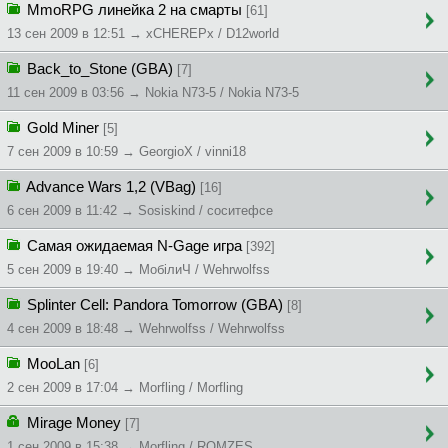
MmoRPG линейка 2 на смарты
[61]
13 сен 2009 в 12:51 → xCHEREPx / D12world
Back_to_Stone (GBA)
[7]
11 сен 2009 в 03:56 → Nokia N73-5 / Nokia N73-5
Gold Miner
[5]
7 сен 2009 в 10:59 → GeorgioX / vinni18
Advance Wars 1,2 (VBag)
[16]
6 сен 2009 в 11:42 → Sosiskind / cocитeфce
Самая ожидаемая N-Gage игра
[392]
5 сен 2009 в 19:40 → MoбiлиЧ / Wehrwolfss
Splinter Cell: Pandora Tomorrow (GBA)
[8]
4 сен 2009 в 18:48 → Wehrwolfss / Wehrwolfss
MooLan
[6]
2 сен 2009 в 17:04 → Morfling / Morfling
Mirage Money
[7]
1 сен 2009 в 15:38 → Morfling / ROMZES