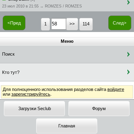
23 июл 2010 в 21:55 → ROMZES / ROMZES
<Пред
След>
1
114
Меню
Поиск
Кто тут?
Для полноценного использования разделов сайта
войдите
или
зарегистрируйтесь
.
Загрузки Seclub
Форум
Главная