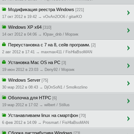
Модификация реестра Windows
[221]
17 окт 2012 в 19:42 → vOvAn2OO6 / gitarKO
Windows XP x64
[310]
14 окт 2012 в 04:06 → Юpaн_dnb / Морзик
Переустановка с 7 на 8, сейв программ.
[2]
2 авг 2012 в 17:41 → maxmax411 / FisHlaBsoMAN
Установка Mac OS на PC
[3]
19 июн 2012 в 23:03 → Deny92 / Морзик
Windows Server
[75]
30 мар 2012 в 08:43 → DjOnSoN1 / Smolkozlino
Оболочка для HTPC
[6]
19 мар 2012 в 17:02 → wilbert / Stillus
Устанавливаем linux на смартфон
[70]
6 фев 2012 в 14:09 → Prosmart / FisHlaBsoMAN
Сборка дистрибутива Windows
[73]