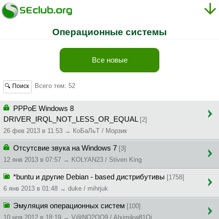
Операционные системы
Все новые
Всего тем: 52
🔍 Поиск
PPPoE Windows 8
DRIVER_IRQL_NOT_LESS_OR_EQUAL
[2]
26 фев 2013 в 11:53 → КоБаЛьТ / Морзик
Отсутсвие звука на Windows 7
[3]
12 янв 2013 в 07:57 → KOLYAN23 / Stiven King
*buntu и другие Debian - based дистрибутивы
[1758]
6 янв 2013 в 01:48 → duke / mihrjuk
Эмуляция операционных систем
[100]
10 ноя 2012 в 18:19 → V@NO2OO9 / Alximikw81Oi