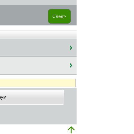
След>
рум