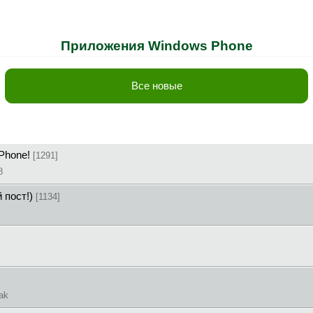
Приложения Windows Phone
Все новые
/Phone!
[1291]
8
й пост!)
[1134]
ak