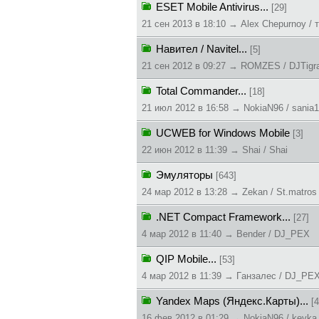
ESET Mobile Antivirus...
[29]
21 сен 2013 в 18:10 → Alex Chepurnoy / 
Навител / Navitel...
[5]
21 сен 2012 в 09:27 → ROMZES / DJTigr
Total Commander...
[18]
21 июл 2012 в 16:58 → NokiaN96 / sania
UCWEB for Windows Mobile
[3]
22 июн 2012 в 11:39 → Shai / Shai
Эмуляторы
[643]
24 мар 2012 в 13:28 → Zekan / St.matros
.NET Compact Framework...
[27]
4 мар 2012 в 11:40 → Bender / DJ_PEX
QIP Mobile...
[53]
4 мар 2012 в 11:39 → Гaнзaлec / DJ_PE
Yandex Maps (Яндекс.Карты)...
[4
16 фев 2012 в 01:29 → NokiaN96 / kevka