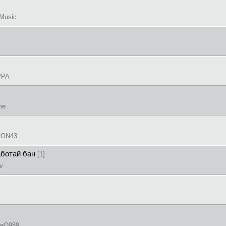
 Music
PPA
me
RON43
аботай бан
[1]
v
neO989