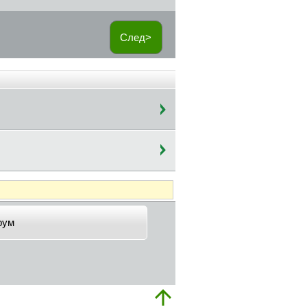
След>
рум