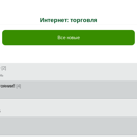
Интернет: торговля
Все новые
e
[2]
чь
оянии!!
[4]
5