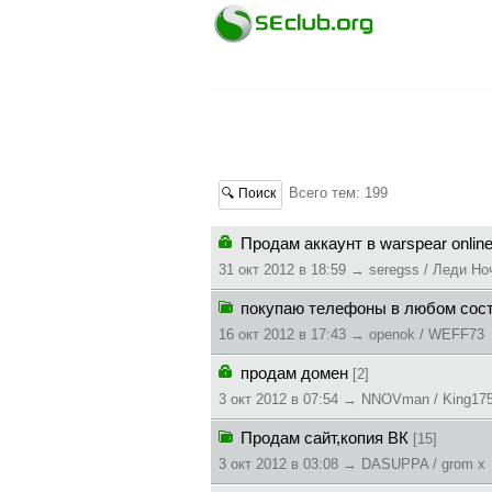
Всего тем: 199
🔍 Поиск
Продам аккаунт в warspear onlin
31 окт 2012 в 18:59 → seregss / Леди Но
покупаю телефоны в любом сост
16 окт 2012 в 17:43 → openok / WEFF73
продам домен
[2]
3 окт 2012 в 07:54 → NNOVman / King17
Продaм сaйт,копия ВК
[15]
3 окт 2012 в 03:08 → DASUPPA / grom x