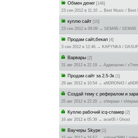
Обмен денег
[146]
23 сен 2012 в 11:10 → Best Music / Best
куплю сайт
[10]
23 сен 2012 в 09:09 → SEMi95 / SEMi95
Продам сайт,бекап
[4]
3 сен 2012 в 12:46 → KAPYNKA / DASU
Варвары
[2]
31 авг 2012 в 22:19 → Адреналин / xTre
Продам сайт за 2.5-3к
[1]
29 авг 2012 в 10:54 → aNDRON43 / aND
Создай тему с рефералом и зар
25 авг 2012 в 22:20 → shtepaav / shtepaa
Куплю рабочий icq-спамер
[2]
16 авг 2012 в 05:39 → avar05 / Ghost
Ваучеры Skype
[1]
15 авг 2012 в 16:57 → zidaneO989 / zida